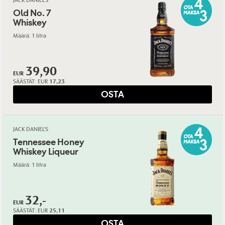
JACK DANIEL'S
Old No. 7
Whiskey
Määrä: 1 litra
39,90
EUR
SÄÄSTÄT:
EUR
17,23
OSTA
JACK DANIEL'S
Tennessee Honey
Whiskey Liqueur
Määrä: 1 litra
32,-
EUR
SÄÄSTÄT:
EUR
25,11
OSTA