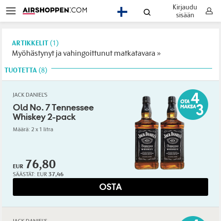
Kirjaudu
FI
sisään
ARTIKKELIT
(1)
Myöhästynyt ja vahingoittunut matkatavara
TUOTETTA
8
JACK DANIEL'S
Old No. 7 Tennessee
Whiskey 2-pack
Määrä: 2 x 1 litra
76,80
EUR
SÄÄSTÄT:
EUR
37,46
OSTA