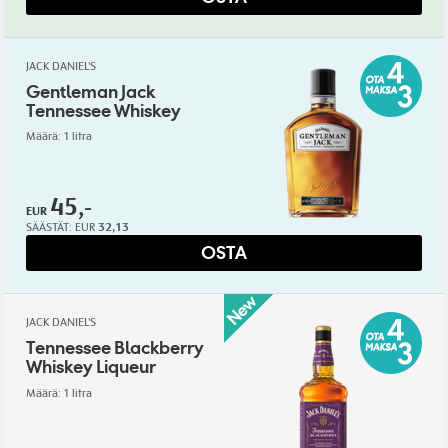
JACK DANIEL'S
Gentleman Jack
Tennessee Whiskey
Määrä: 1 litra
45,-
EUR
SÄÄSTÄT:
EUR
32,13
OSTA
JACK DANIEL'S
Tennessee Blackberry
Whiskey Liqueur
Määrä: 1 litra