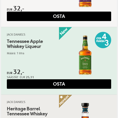
32,-
EUR
OSTA
JACK DANIEL'S
Tennessee Apple
Whiskey Liqueur
Määrä: 1 litra
32,-
EUR
SÄÄSTÄT:
EUR
25,11
OSTA
JACK DANIEL'S
Heritage Barrel
Tennessee Whiskey