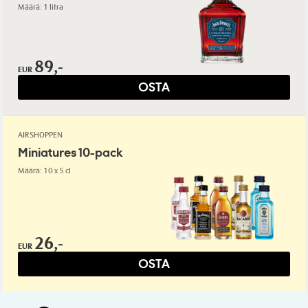
Määrä: 1 litra
89,-
EUR
OSTA
AIRSHOPPEN
Miniatures 10-pack
Määrä: 10 x 5 cl
26,-
EUR
OSTA