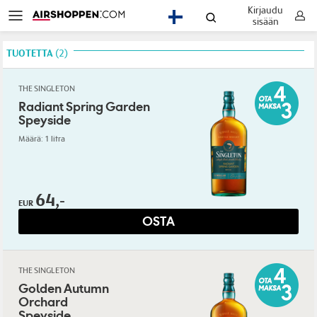
Kirjaudu
FI
sisään
TUOTETTA
2
THE SINGLETON
Radiant Spring Garden
Speyside
Määrä: 1 litra
64,-
EUR
OSTA
THE SINGLETON
Golden Autumn
Orchard
Speyside