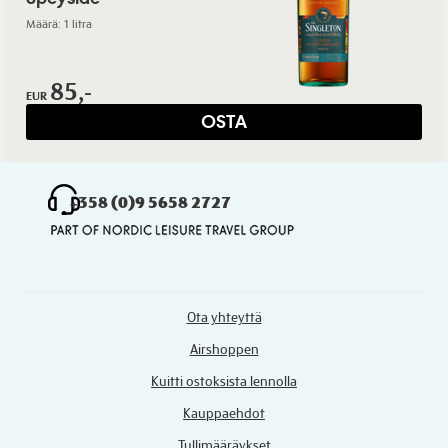
Määrä: 1 litra
85,-
EUR
OSTA
+358 (0)9 5658 2727
Ota yhteyttä
Airshoppen
Kuitti ostoksista lennolla
Kauppaehdot
Tullimääräykset