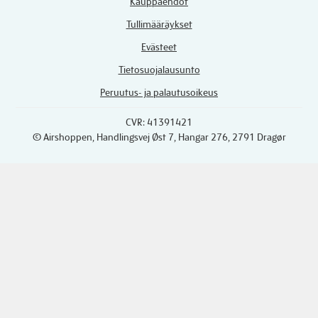
Kauppaehdot
Tullimääräykset
Evästeet
Tietosuojalausunto
Peruutus- ja palautusoikeus
CVR: 41391421
© Airshoppen
, Handlingsvej Øst 7, Hangar 276, 2791 Dragør