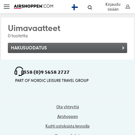
Kirjaudu
FI
sisään
Uimavaatteet
0 tuotetta
HAKUSUODATUS
+358 (0)9 5658 2727
Ota yhteyttä
Airshoppen
Kuitti ostoksista lennolla