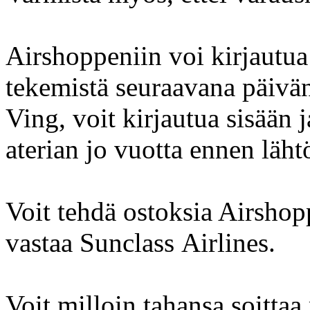
Airshoppeniin voi kirjautu
tekemistä seuraavana päivän
Ving, voit kirjautua sisään j
aterian jo vuotta ennen läht
Voit tehdä ostoksia Airshopp
vastaa Sunclass Airlines.
Voit milloin tahansa soitta