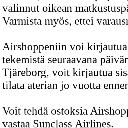
valinnut oikean matkustusp
Varmista myös, ettei varaus
Airshoppeniin voi kirjautu
tekemistä seuraavana päivän
Tjäreborg, voit kirjautua si
tilata aterian jo vuotta enne
Voit tehdä ostoksia Airshopp
vastaa Sunclass Airlines.