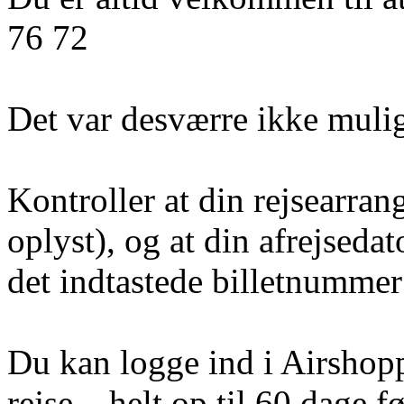
76 72
Det var desværre ikke mulig
Kontroller at din rejsearran
oplyst), og at din afrejseda
det indtastede billetnummer 
Du kan logge ind i Airshoppe
rejse – helt op til 60 dage fø