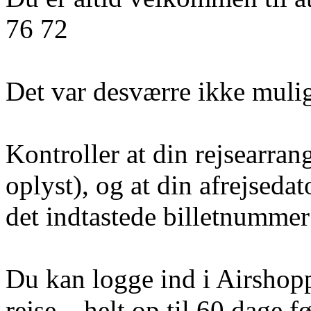
76 72
Det var desværre ikke mulig
Kontroller at din rejsearran
oplyst), og at din afrejseda
det indtastede billetnummer 
Du kan logge ind i Airshoppe
rejse – helt op til 60 dage fø