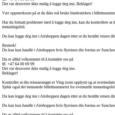
Det var dessverre ikke mulig å logge deg inn. Beklager!
Vær oppmerksom på at du ikke må bruke bindestreken i billettnummere
Har du fortsatt problemer med å logge deg inn, kan du kontrollere at d
inntastingsfeil.
Du kan logge deg inn i Airshoppen dagen etter at du bestilte reisen din 
Bemerk!
Du kan kun handle i Airshoppen hvis flyreisen din foretas av Sunclass
Du er alltid velkommen til å kontakte oss på
tlf. +47 64 00 69 99
Det var dessverre ikke mulig å logge deg inn.
Beklager!
Kontroller at din reisearrangør er Ving (som opplyst) og at avreisedato
Sjekk også det inntastede billettnummeret for eventuelle inntastingsfeil
Du kan logge deg inn i Airshoppen dagen etter at du bestilte reisen di
Du kan kun handle i Airshoppen hvis flyreisen din foretas av Sunclass
Du er alltid velkommen til å kontakte oss på