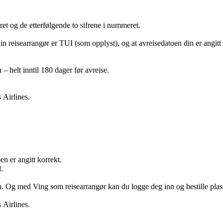
t og de etterfølgende to sifrene i nummeret.
in reisearrangør er TUI (som opplyst), og at avreisedatoen din er angitt
– helt inntil 180 dager før avreise.
 Airlines.
en er angitt korrekt.
.
n. Og med Ving som reisearrangør kan du logge deg inn og bestille plasse
 Airlines.