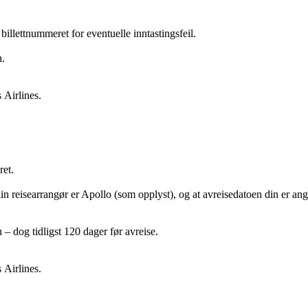
billettnummeret for eventuelle inntastingsfeil.
n.
 Airlines.
et.
in reisearrangør er Apollo (som opplyst), og at avreisedatoen din er angi
 – dog tidligst 120 dager før avreise.
 Airlines.