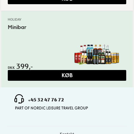
HOLIDAY
Minibar
399,-
DKK
KØB
+45 32 47 76 72