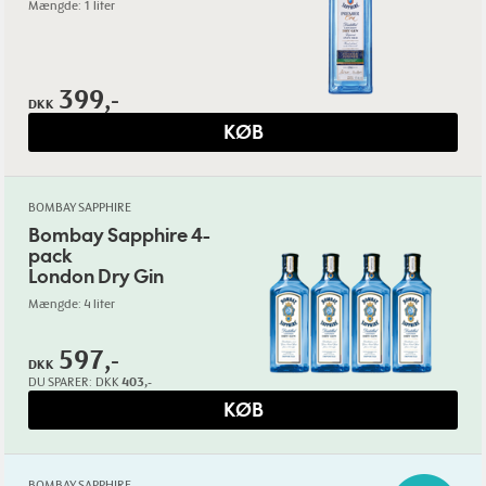
Mængde: 1 liter
399,-
DKK
KØB
BOMBAY SAPPHIRE
Bombay Sapphire 4-
pack
London Dry Gin
Mængde: 4 liter
597,-
DKK
DU SPARER:
DKK
403,-
KØB
BOMBAY SAPPHIRE