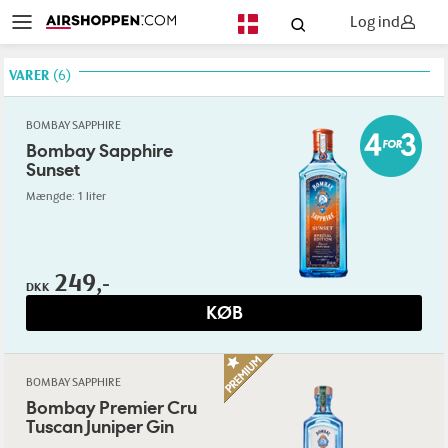
Log ind
DA
VARER
6
BOMBAY SAPPHIRE
Bombay Sapphire
Sunset
Mængde: 1 liter
249,-
DKK
KØB
BOMBAY SAPPHIRE
Bombay Premier Cru
Tuscan Juniper Gin