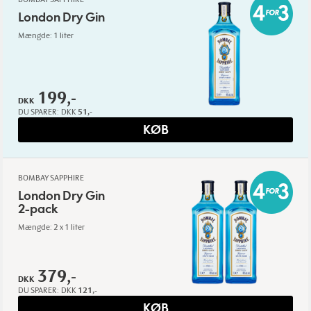
London Dry Gin
Mængde: 1 liter
199,-
DKK
DU SPARER:
DKK
51,-
KØB
BOMBAY SAPPHIRE
London Dry Gin
2-pack
Mængde: 2 x 1 liter
379,-
DKK
DU SPARER:
DKK
121,-
KØB