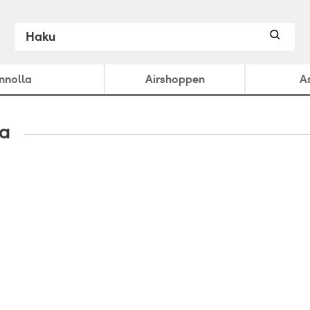
ennolla
Airshoppen
A
ta