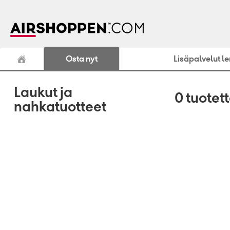
Osta nyt
Lisäpalvelut l
Laukut ja
0
tuotet
nahkatuotteet