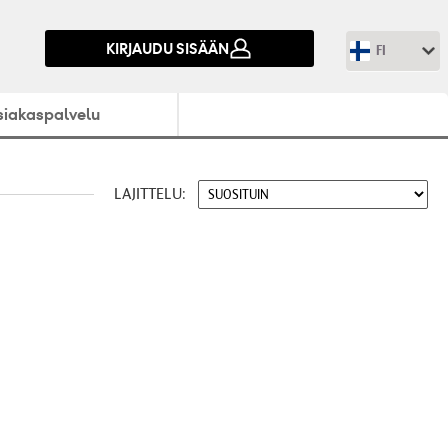
KIRJAUDU SISÄÄN
FI
siakaspalvelu
LAJITTELU: