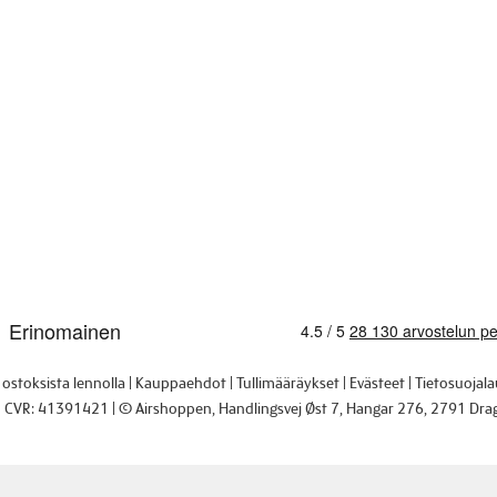
i ostoksista lennolla
Kauppaehdot
Tullimääräykset
Evästeet
Tietosuojal
CVR: 41391421
© Airshoppen
, Handlingsvej Øst 7, Hangar 276, 2791 Dra