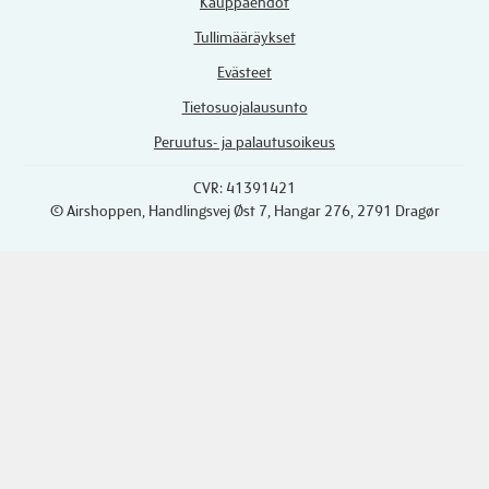
Kauppaehdot
Tullimääräykset
Evästeet
Tietosuojalausunto
Peruutus- ja palautusoikeus
CVR: 41391421
© Airshoppen
, Handlingsvej Øst 7, Hangar 276, 2791 Dragør