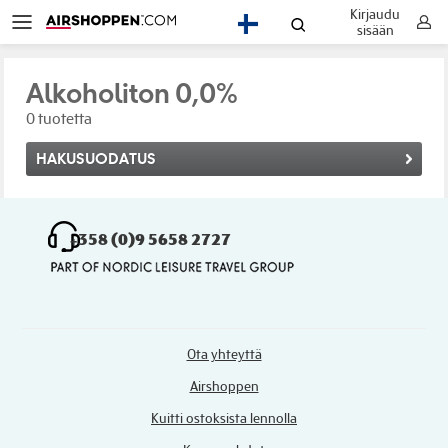
Kirjaudu
FI
sisään
Alkoholiton 0,0%
0 tuotetta
HAKUSUODATUS
+358 (0)9 5658 2727
Ota yhteyttä
Airshoppen
Kuitti ostoksista lennolla