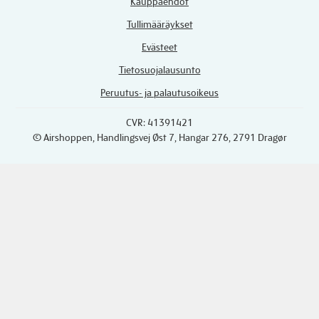
Kauppaehdot
Tullimääräykset
Evästeet
Tietosuojalausunto
Peruutus- ja palautusoikeus
CVR: 41391421
© Airshoppen
, Handlingsvej Øst 7, Hangar 276, 2791 Dragør