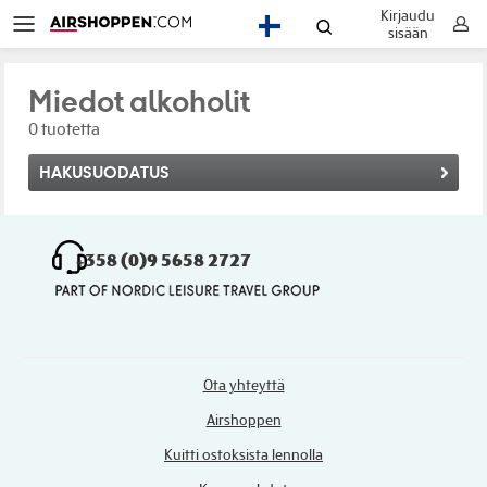
Kirjaudu
FI
sisään
Miedot alkoholit
0 tuotetta
HAKUSUODATUS
+358 (0)9 5658 2727
Ota yhteyttä
Airshoppen
Kuitti ostoksista lennolla