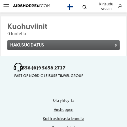
Kirjaudu
FI
sisään
Kuohuviinit
0 tuotetta
HAKUSUODATUS
+358 (0)9 5658 2727
Ota yhteyttä
Airshoppen
Kuitti ostoksista lennolla