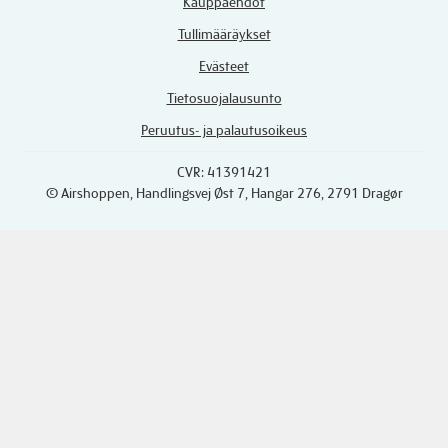
Kauppaehdot
Tullimääräykset
Evästeet
Tietosuojalausunto
Peruutus- ja palautusoikeus
CVR: 41391421
© Airshoppen
, Handlingsvej Øst 7, Hangar 276, 2791 Dragør