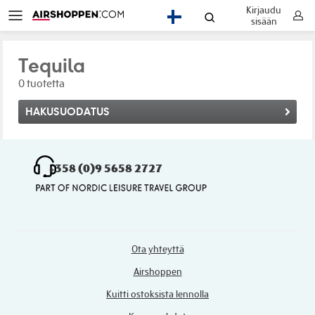
Kirjaudu
FI
sisään
Tequila
0 tuotetta
HAKUSUODATUS
+358 (0)9 5658 2727
Ota yhteyttä
Airshoppen
Kuitti ostoksista lennolla