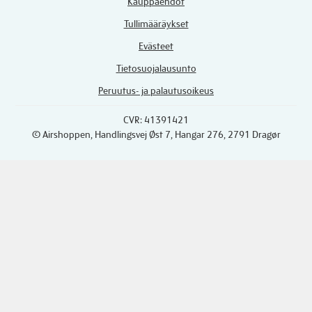
Kauppaehdot
Tullimääräykset
Evästeet
Tietosuojalausunto
Peruutus- ja palautusoikeus
CVR: 41391421
© Airshoppen
, Handlingsvej Øst 7, Hangar 276, 2791 Dragør