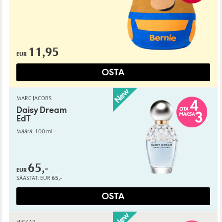
11,95
EUR
OSTA
MARC JACOBS
Daisy Dream
EdT
Määrä: 100 ml
65,-
EUR
SÄÄSTÄT:
EUR
65,-
OSTA