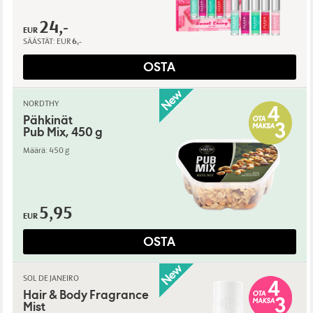
24,-
EUR
SÄÄSTÄT:
EUR
6,-
OSTA
NORDTHY
Pähkinät
Pub Mix, 450 g
Määrä: 450 g
5,95
EUR
OSTA
SOL DE JANEIRO
Hair & Body Fragrance
Mist