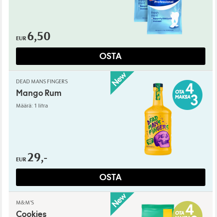
6,50
EUR
OSTA
DEAD MANS FINGERS
Mango Rum
Määrä: 1 litra
29,-
EUR
OSTA
M&M'S
Cookies