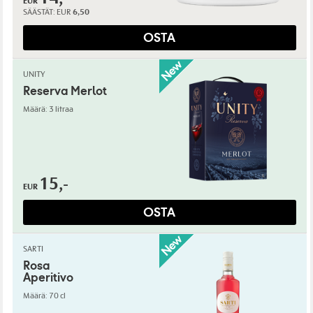
EUR
SÄÄSTÄT:
EUR
6,50
OSTA
UNITY
Reserva Merlot
Määrä: 3 litraa
15,-
EUR
OSTA
SARTI
Rosa
Aperitivo
Määrä: 70 cl