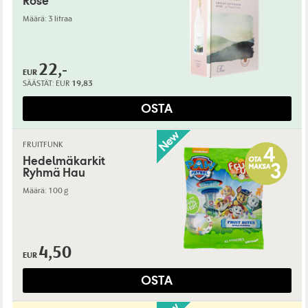
Rosé
Määrä: 3 litraa
22,-
EUR
SÄÄSTÄT:
EUR
19,83
OSTA
FRUITFUNK
Hedelmäkarkit
Ryhmä Hau
Määrä: 100 g
4,50
EUR
OSTA