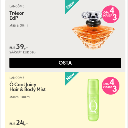
LANCÔME
Trésor
EdP
Määrä: 30 ml
39,-
EUR
SÄÄSTÄT:
EUR
38,-
OSTA
LANCÔME
Ô Cool Juicy
Hair & Body Mist
Määrä: 100 ml
24,-
EUR