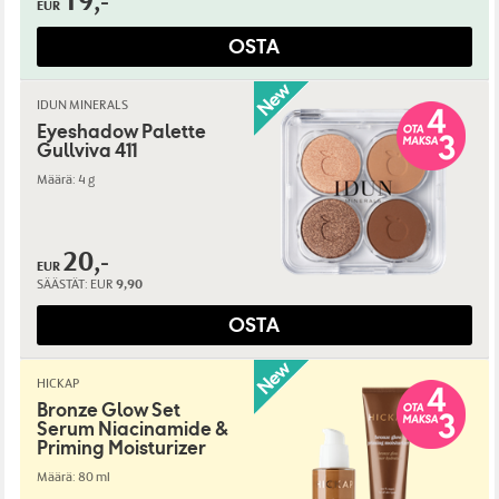
19,-
EUR
OSTA
IDUN MINERALS
Eyeshadow Palette
Gullviva 411
Määrä: 4 g
20,-
EUR
SÄÄSTÄT:
EUR
9,90
OSTA
HICKAP
Bronze Glow Set
Serum Niacinamide &
Priming Moisturizer
Määrä: 80 ml