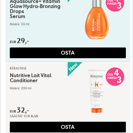
Aquasource+ Vitamin
Glow Hydra-Bronzing
Drops
Serum
Määrä: 50 ml
29,-
EUR
OSTA
KÉRASTASE
Nutritive Lait Vital
Conditioner
Määrä: 200 ml
32,-
EUR
SÄÄSTÄT:
EUR
8,50
OSTA