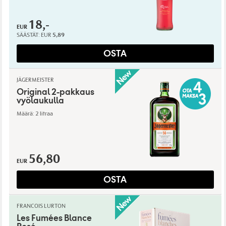
18,-
EUR
SÄÄSTÄT:
EUR
5,89
OSTA
JÄGERMEISTER
Original 2-pakkaus
vyölaukulla
Määrä: 2 litraa
56,80
EUR
OSTA
FRANCOIS LURTON
Les Fumées Blance