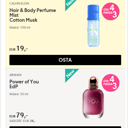
CALVIN KLEIN
Hair & Body Perfume
Mist
Cotton Musk
Määrä: 100 ml
19,-
EUR
OSTA
ARMANI
Power of You
EdP
Määrä: 50 ml
79,-
EUR
SÄÄSTÄT:
EUR
28,-