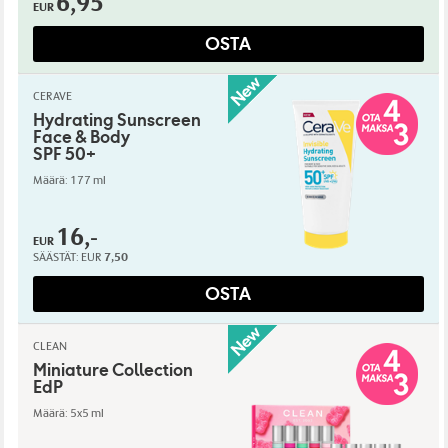
6,95
EUR
OSTA
CERAVE
Hydrating Sunscreen
Face & Body
SPF 50+
Määrä: 177 ml
16,-
EUR
SÄÄSTÄT:
EUR
7,50
OSTA
CLEAN
Miniature Collection
EdP
Määrä: 5x5 ml