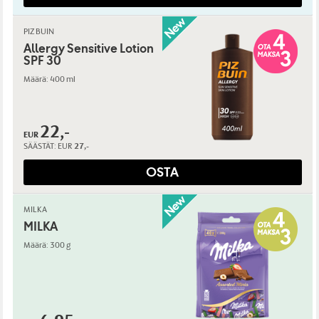
PIZ BUIN
Allergy Sensitive Lotion
SPF 30
Määrä: 400 ml
22,-
EUR
SÄÄSTÄT:
EUR
27,-
OSTA
MILKA
MILKA
Määrä: 300 g