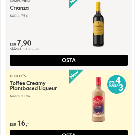
CAMPO VIEJO
Crianza
Määrä: 75 cl
7,90
EUR
SÄÄSTÄT:
EUR
5,56
OSTA
DOOLEY´S
Toffee Creamy
Plantbased Liqueur
Määrä: 1 litra
16,-
EUR