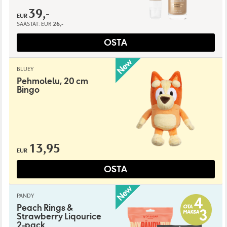
39,-
EUR
SÄÄSTÄT:
EUR
26,-
OSTA
BLUEY
Pehmolelu, 20 cm
Bingo
13,95
EUR
OSTA
PANDY
Peach Rings &
Strawberry Liqourice
2-pack