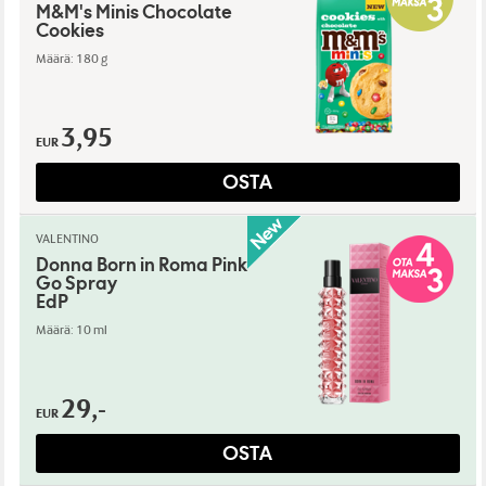
M&M's Minis Chocolate
Cookies
Määrä: 180 g
3,95
EUR
OSTA
VALENTINO
Donna Born in Roma Pink
Go Spray
EdP
Määrä: 10 ml
29,-
EUR
OSTA