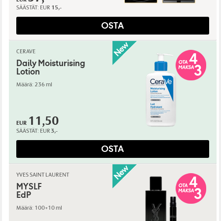
SÄÄSTÄT:
EUR
15,-
OSTA
CERAVE
Daily Moisturising
Lotion
Määrä: 236 ml
11,50
EUR
SÄÄSTÄT:
EUR
3,-
OSTA
YVES SAINT LAURENT
MYSLF
EdP
Määrä: 100+10 ml