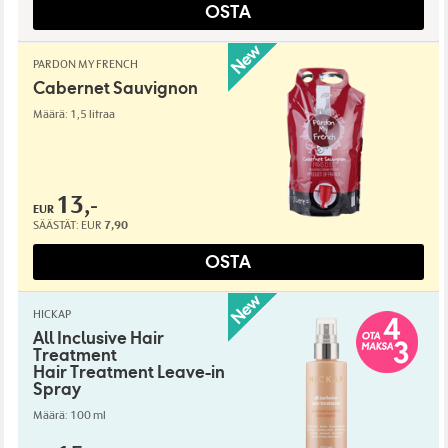
OSTA
PARDON MY FRENCH
Cabernet Sauvignon
Määrä: 1,5 litraa
13,-
EUR
SÄÄSTÄT:
EUR
7,90
OSTA
HICKAP
All Inclusive Hair
Treatment
Hair Treatment Leave-in
Spray
Määrä: 100 ml