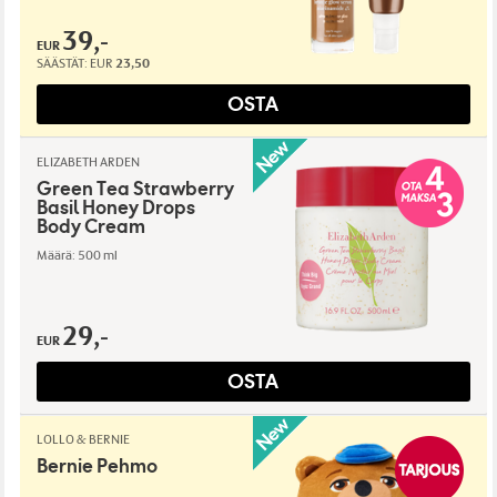
39,-
EUR
SÄÄSTÄT:
EUR
23,50
OSTA
ELIZABETH ARDEN
Green Tea Strawberry
Basil Honey Drops
Body Cream
Määrä: 500 ml
29,-
EUR
OSTA
LOLLO & BERNIE
Bernie Pehmo