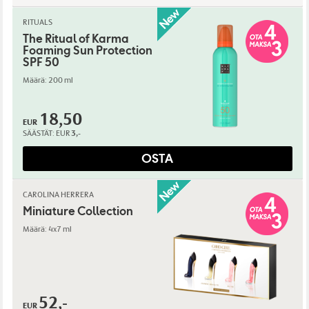
RITUALS
The Ritual of Karma
Foaming Sun Protection
SPF 50
Määrä: 200 ml
18,50
EUR
SÄÄSTÄT:
EUR
3,-
OSTA
CAROLINA HERRERA
Miniature Collection
Määrä: 4x7 ml
52,-
EUR