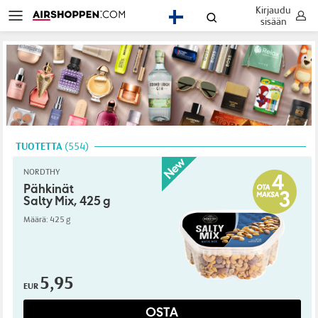
Kirjaudu
FI
sisään
TUOTETTA
554
NORDTHY
Pähkinät
Salty Mix, 425 g
Määrä: 425 g
5,95
EUR
OSTA