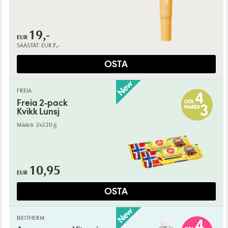
19,-
EUR
SÄÄSTÄT:
EUR
7,-
OSTA
FREIA
Freia 2-pack
Kvikk Lunsj
Määrä: 2x220 g
10,95
EUR
OSTA
BIOTHERM