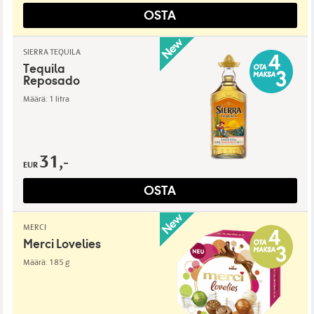
OSTA
SIERRA TEQUILA
Tequila
Reposado
Määrä: 1 litra
31,-
EUR
OSTA
MERCI
Merci Lovelies
Määrä: 185 g