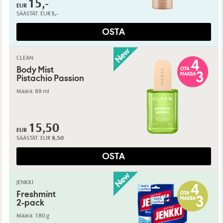
15,-
EUR
SÄÄSTÄT:
EUR
5,-
OSTA
CLEAN
Body Mist
Pistachio Passion
Määrä: 88 ml
15,50
EUR
SÄÄSTÄT:
EUR
8,50
OSTA
JENKKI
Freshmint
2-pack
Määrä: 180 g