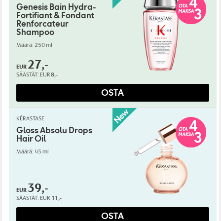
Genesis Bain Hydra-
Fortifiant & Fondant
Renforcateur
Shampoo
Määrä: 250 ml
27,-
EUR
SÄÄSTÄT:
EUR
8,-
OSTA
KÉRASTASE
Gloss Absolu Drops
Hair Oil
Määrä: 45 ml
39,-
EUR
SÄÄSTÄT:
EUR
11,-
OSTA