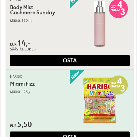
HICKAP
Body Mist
Cashmere Sunday
Määrä: 150 ml
14,-
EUR
SÄÄSTÄT:
EUR
5,-
OSTA
HARIBO
Miami Fizz
Määrä: 425 g
5,50
EUR
OSTA