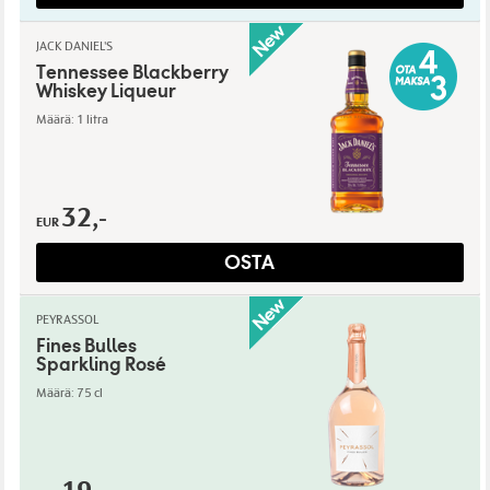
JACK DANIEL'S
Tennessee Blackberry
Whiskey Liqueur
Määrä: 1 litra
32,-
EUR
OSTA
PEYRASSOL
Fines Bulles
Sparkling Rosé
Määrä: 75 cl