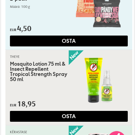
Määrä: 100 g
4,50
EUR
OSTA
THEYE
Mosquito Lotion 75 ml &
Insect Repellent
Tropical Strength Spray
50 ml
18,95
EUR
OSTA
KÉRASTASE