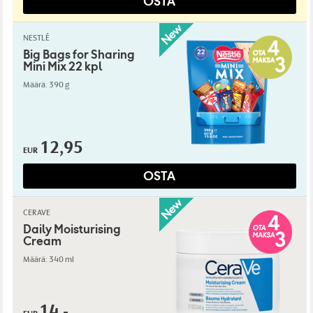
OSTA
NESTLÉ
Big Bags for Sharing
Mini Mix 22 kpl
Määrä: 390 g
12,95
EUR
OSTA
CERAVE
Daily Moisturising
Cream
Määrä: 340 ml
14,-