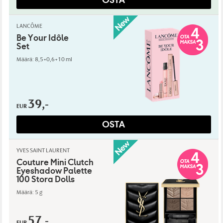
LANCÔME
Be Your Idôle
Set
Määrä: 8,5+0,6+10 ml
39,-
EUR
OSTA
YVES SAINT LAURENT
Couture Mini Clutch
Eyeshadow Palette
100 Stora Dolls
Määrä: 5 g
57,-
EUR