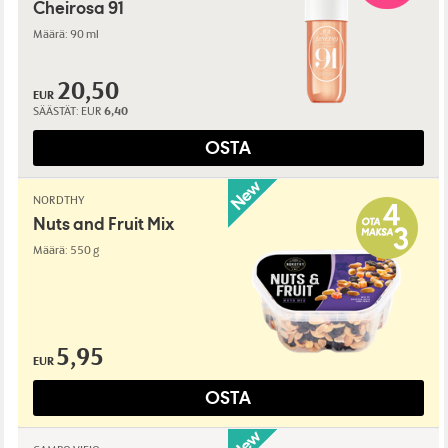
Cheirosa 91
Määrä: 90 ml
20,50
EUR
SÄÄSTÄT:
EUR
6,40
OSTA
NORDTHY
Nuts and Fruit Mix
Määrä: 550 g
5,95
EUR
OSTA