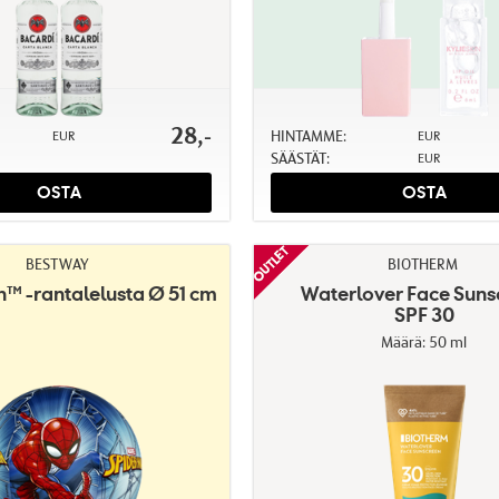
28,-
HINTAMME:
EUR
EUR
SÄÄSTÄT:
EUR
OSTA
OSTA
BESTWAY
BIOTHERM
™ -rantalelusta Ø 51 cm
Waterlover Face Suns
SPF 30
Määrä: 50 ml