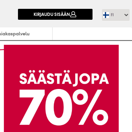
KIRJAUDU SISÄÄN
FI
siakaspalvelu