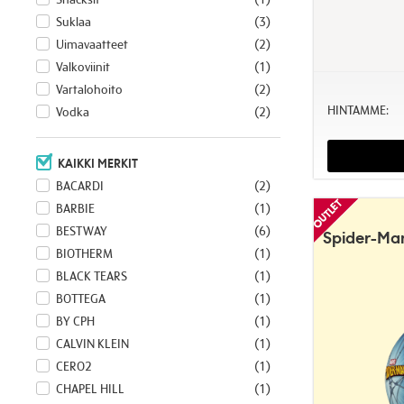
Suklaa
(3)
Uimavaatteet
(2)
Valkoviinit
(1)
Vartalohoito
(2)
HINTAMME:
Vodka
(2)
KAIKKI MERKIT
BACARDI
(2)
BARBIE
(1)
BESTWAY
(6)
Spider-Man
BIOTHERM
(1)
BLACK TEARS
(1)
BOTTEGA
(1)
BY CPH
(1)
CALVIN KLEIN
(1)
CERO2
(1)
CHAPEL HILL
(1)