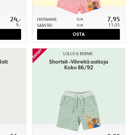
24,-
7,95
HINTAMME:
EUR
9,-
11,05
SÄÄSTÄT:
EUR
OSTA
LOLLO & BERNIE
Malt
Shortsit -Vihreitä aaltoja
Koko 86/92