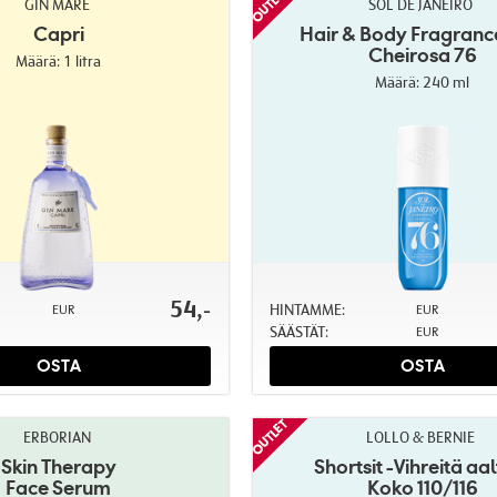
GIN MARE
SOL DE JANEIRO
Capri
Hair & Body Fragranc
Cheirosa 76
Määrä: 1 litra
Määrä: 240 ml
54,-
HINTAMME:
EUR
EUR
SÄÄSTÄT:
EUR
OSTA
OSTA
ERBORIAN
LOLLO & BERNIE
Skin Therapy
Shortsit -Vihreitä aa
Face Serum
Koko 110/116