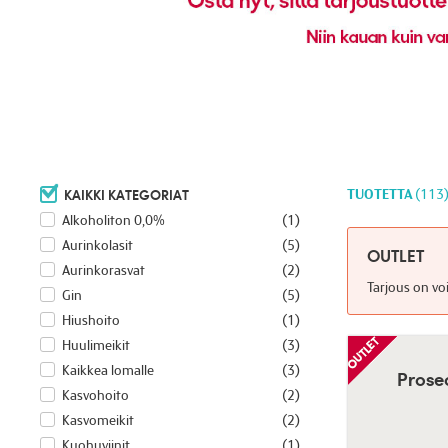
TUOTETTA
113
KAIKKI KATEGORIAT
Alkoholiton 0,0%
(1)
Aurinkolasit
(5)
OUTLET
Aurinkorasvat
(2)
Tarjous on vo
Gin
(5)
Hiushoito
(1)
Huulimeikit
(3)
Kaikkea lomalle
(3)
Prose
Kasvohoito
(2)
Kasvomeikit
(2)
Kuohuviinit
(1)