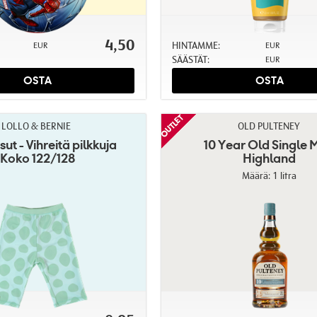
4,50
HINTAMME:
EUR
EUR
SÄÄSTÄT:
EUR
OSTA
OSTA
LOLLO & BERNIE
OLD PULTENEY
ut - Vihreitä pilkkuja
10 Year Old Single 
Koko 122/128
Highland
Määrä: 1 litra