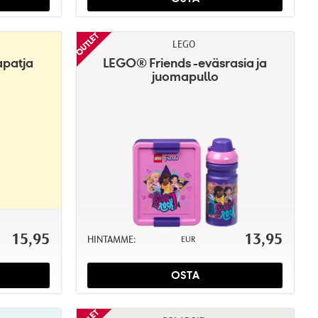
LEGO
apatja
LEGO® Friends -eväsrasia ja
juomapullo
15,95
13,95
HINTAMME:
EUR
OSTA