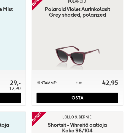
POLAROID
e Mist
Polaroid Violet Aurinkolasit
Grey shaded, polarized
29,-
42,95
HINTAMME:
EUR
12,90
OSTA
LOLLO & BERNIE
ltoja
Shortsit - Vihreitä aaltoja
Koko 98/104