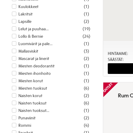
Kuulokkeet
(1)
Lakritsit
(1)
Lapsille
(2)
Lelut ja puuhaa
…
(19)
Lollo & Bernie
(24)
Luomivärit ja pale
…
(1)
Mallasviskit
(3)
HINTAMME:
Mascarat ja linerit
(2)
SÄÄSTÄT:
Miesten deodorantit
(1)
Miesten ihonhoito
(1)
Miesten korut
(1)
Miesten tuoksut
(6)
Rum C
Naisten korut
(2)
Naisten tuoksut
(6)
Naisten tuoksut
…
(1)
Punaviinit
(2)
Rommi
(4)
Snacksit
(1)