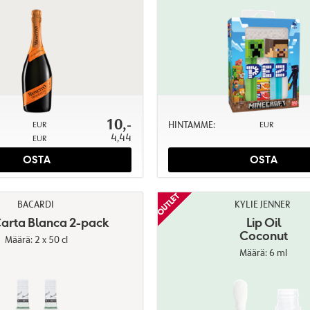
10,-
HINTAMME:
EUR
EUR
4,44
EUR
OSTA
OSTA
BACARDI
KYLIE JENNER
arta Blanca 2-pack
Lip Oil
Coconut
Määrä: 2 x 50 cl
Määrä: 6 ml