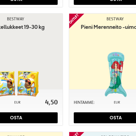
BESTWAY
BESTWAY
ellukkeet 19-30 kg
Pieni Merenneito -uim
4,50
HINTAMME:
EUR
EUR
OSTA
OSTA