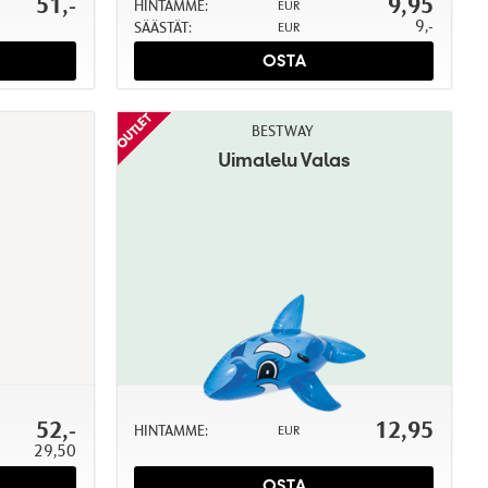
51,-
9,95
HINTAMME:
EUR
9,-
SÄÄSTÄT:
EUR
OSTA
BESTWAY
Uimalelu Valas
52,-
12,95
HINTAMME:
EUR
29,50
OSTA