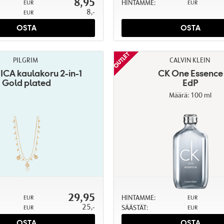
8,95
HINTAMME:
EUR
EUR
8,-
EUR
OSTA
OSTA
PILGRIM
CALVIN KLEIN
CA kaulakoru 2-in-1
CK One Essence
Gold plated
EdP
Määrä: 100 ml
29,95
HINTAMME:
EUR
EUR
25,-
SÄÄSTÄT:
EUR
EUR
OSTA
OSTA