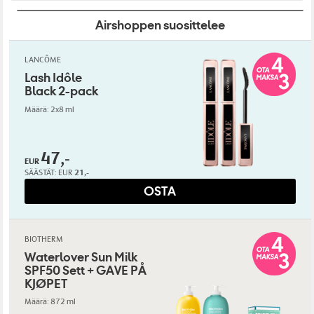
Airshoppen suosittelee
LANCÔME
Lash Idôle
Black 2-pack
Määrä: 2x8 ml
47,-
EUR
SÄÄSTÄT:
EUR
21,-
OSTA
BIOTHERM
Waterlover Sun Milk
SPF50 Sett + GAVE PÅ
KJØPET
Määrä: 872 ml