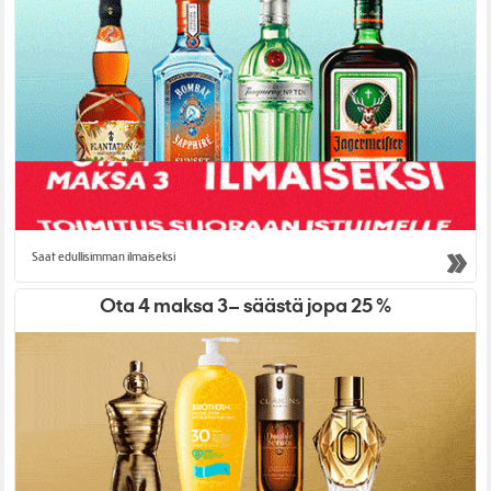
Saat edullisimman ilmaiseksi
Ota 4 maksa 3– säästä jopa 25 %