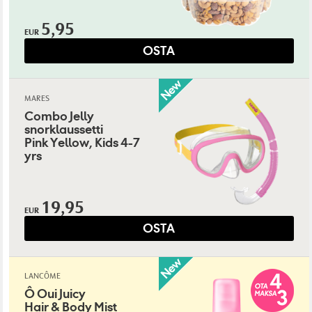
5,95
EUR
OSTA
MARES
Combo Jelly
snorklaussetti
Pink Yellow, Kids 4-7
yrs
19,95
EUR
OSTA
LANCÔME
Ô Oui Juicy
Hair & Body Mist