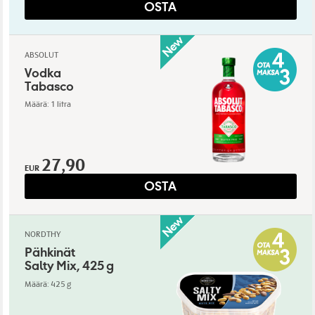
OSTA
ABSOLUT
Vodka
Tabasco
Määrä: 1 litra
27,90
EUR
OSTA
NORDTHY
Pähkinät
Salty Mix, 425 g
Määrä: 425 g