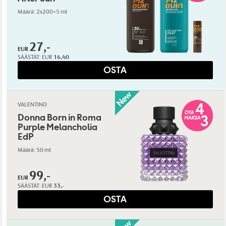
Määrä: 2x200+5 ml
27,-
EUR
SÄÄSTÄT:
EUR
16,40
OSTA
VALENTINO
Donna Born in Roma
Purple Melancholia
EdP
Määrä: 50 ml
99,-
EUR
SÄÄSTÄT:
EUR
33,-
OSTA