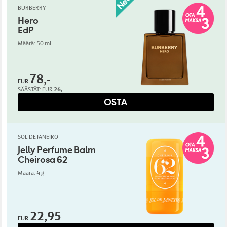
BURBERRY
Hero
EdP
Määrä: 50 ml
78,-
EUR
SÄÄSTÄT:
EUR
26,-
OSTA
SOL DE JANEIRO
Jelly Perfume Balm
Cheirosa 62
Määrä: 4 g
22,95
EUR