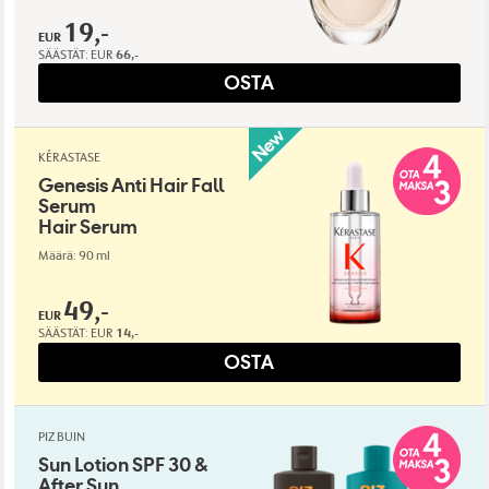
19,-
EUR
SÄÄSTÄT:
EUR
66,-
OSTA
KÉRASTASE
Genesis Anti Hair Fall
Serum
Hair Serum
Määrä: 90 ml
49,-
EUR
SÄÄSTÄT:
EUR
14,-
OSTA
PIZ BUIN
Sun Lotion SPF 30 &
After Sun