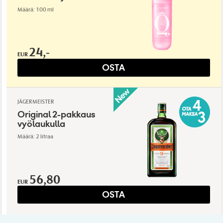
Määrä: 100 ml
24,-
EUR
OSTA
JÄGERMEISTER
Original 2-pakkaus
vyölaukulla
Määrä: 2 litraa
56,80
EUR
OSTA