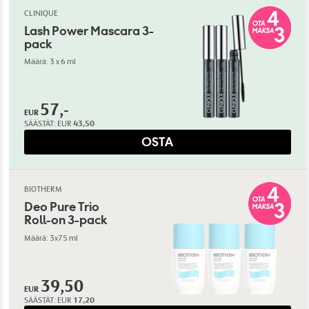
CLINIQUE
Lash Power Mascara 3-
pack
Määrä: 3 x 6 ml
57,-
EUR
SÄÄSTÄT:
EUR
43,50
OSTA
BIOTHERM
Deo Pure Trio
Roll-on 3-pack
Määrä: 3x75 ml
39,50
EUR
SÄÄSTÄT:
EUR
17,20