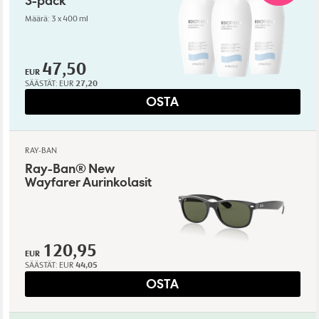
3-pack
Määrä: 3 x 400 ml
47,50
EUR
SÄÄSTÄT:
EUR
27,20
OSTA
RAY-BAN
Ray-Ban® New
Wayfarer Aurinkolasit
120,95
EUR
SÄÄSTÄT:
EUR
44,05
OSTA