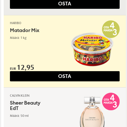
OSTA
HARIBO
Matador Mix
Määrä: 1 kg
12,95
EUR
OSTA
CALVIN KLEIN
Sheer Beauty
EdT
Määrä: 50 ml