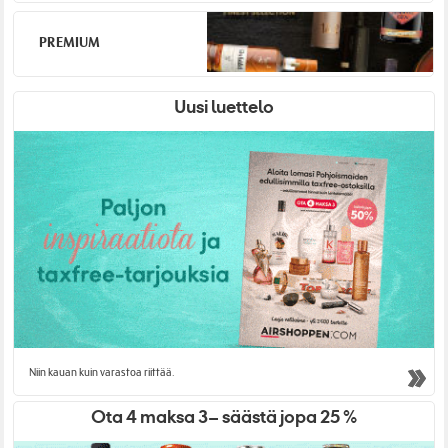
PREMIUM
Uusi luettelo
Niin kauan kuin varastoa riittää.
Ota 4 maksa 3– säästä jopa 25 %