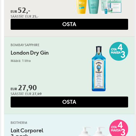
52,-
EUR
SÄÄSTÄT:
EUR
25,-
OSTA
BOMBAY SAPPHIRE
London Dry Gin
Määrä: 1 litra
27,90
EUR
SÄÄSTÄT:
EUR
27,49
OSTA
BIOTHERM
Lait Corporel