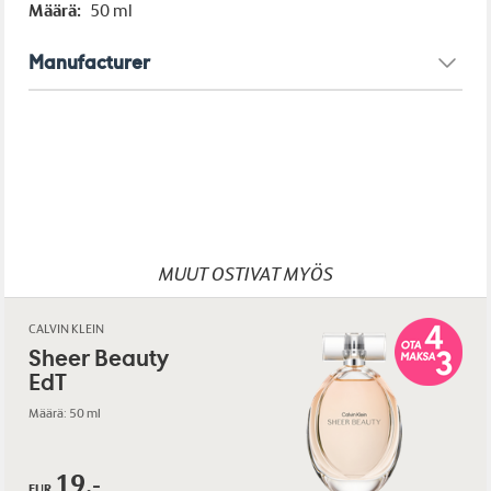
Määrä:
50 ml
Manufacturer
MUUT OSTIVAT MYÖS
CALVIN KLEIN
Sheer Beauty
EdT
Määrä: 50 ml
19,-
EUR