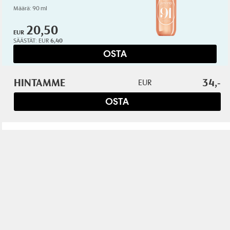
Määrä: 90 ml
20,50
EUR
SÄÄSTÄT:
EUR
6,40
OSTA
HINTAMME
34,-
EUR
RALPH LAUREN
OSTA
Big Pony Pink
EdT
Määrä: 50 ml
22,-
EUR
SÄÄSTÄT:
EUR
35,-
OSTA