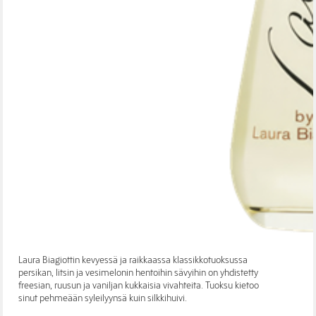
Laura Biagiottin kevyessä ja raikkaassa klassikkotuoksussa
persikan, litsin ja vesimelonin hentoihin sävyihin on yhdistetty
freesian, ruusun ja vaniljan kukkaisia vivahteita. Tuoksu kietoo
sinut pehmeään syleilyynsä kuin silkkihuivi.