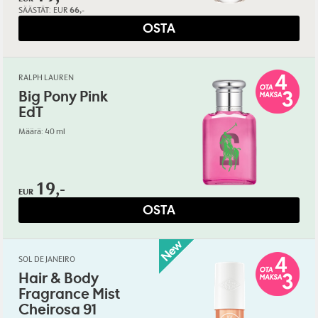
SÄÄSTÄT:
EUR
66,-
OSTA
RALPH LAUREN
Big Pony Pink
EdT
Määrä: 40 ml
19,-
EUR
OSTA
SOL DE JANEIRO
Hair & Body
Fragrance Mist
Cheirosa 91