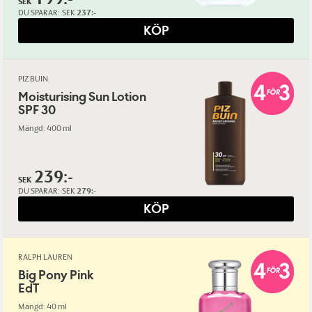
SEK
DU SPARAR:
SEK
237:-
KÖP
PIZ BUIN
Moisturising Sun Lotion
SPF 30
Mängd: 400 ml
239:-
SEK
DU SPARAR:
SEK
279:-
KÖP
RALPH LAUREN
Big Pony Pink
EdT
Mängd: 40 ml