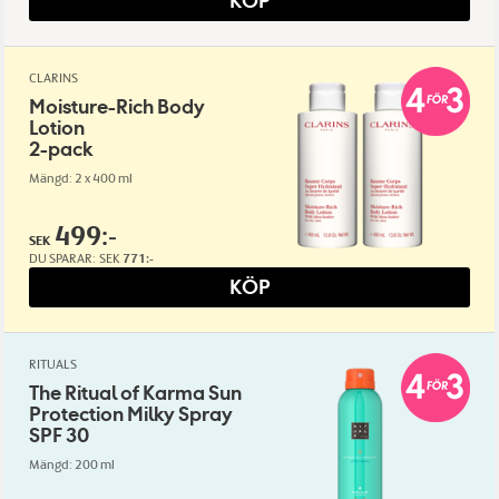
KÖP
CLARINS
Moisture-Rich Body
Lotion
2-pack
Mängd: 2 x 400 ml
499:-
SEK
DU SPARAR:
SEK
771:-
KÖP
RITUALS
The Ritual of Karma Sun
Protection Milky Spray
SPF 30
Mängd: 200 ml