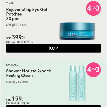
XLASH
Rejuvenating Eye Gel
Patches
30 par
Mängd: 30 pairs
399:-
SEK
DU SPARAR:
SEK
150:-
KÖP
IDA WARG
Shower Mousse 2-pack
Feeling Clean
Mängd: 2 x 200 ml
159:-
SEK
DU SPARAR:
SEK
59:-