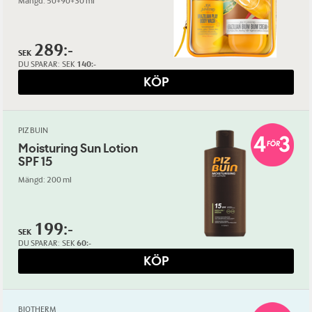
Mängd: 50+90+30 ml
289:-
SEK
DU SPARAR:
SEK
140:-
KÖP
PIZ BUIN
Moisturing Sun Lotion
SPF 15
Mängd: 200 ml
199:-
SEK
DU SPARAR:
SEK
60:-
KÖP
BIOTHERM