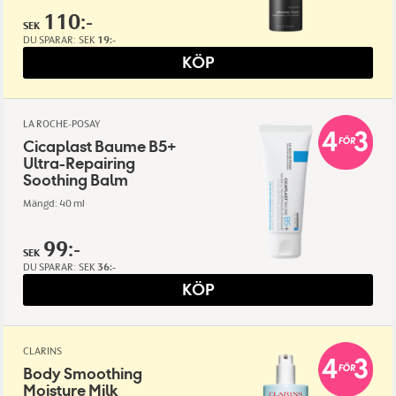
110:-
SEK
DU SPARAR:
SEK
19:-
KÖP
LA ROCHE-POSAY
Cicaplast Baume B5+
Ultra-Repairing
Soothing Balm
Mängd: 40 ml
99:-
SEK
DU SPARAR:
SEK
36:-
KÖP
CLARINS
Body Smoothing
Moisture Milk