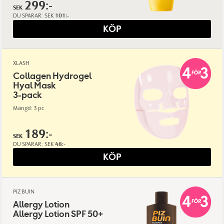
299:-
SEK
DU SPARAR:
SEK
101:-
KÖP
XLASH
Collagen Hydrogel
Hyal Mask
3-pack
Mängd: 3 pc
189:-
SEK
DU SPARAR:
SEK
48:-
KÖP
PIZ BUIN
Allergy Lotion
Allergy Lotion SPF 50+