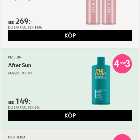
269:-
SEK
DU SPARAR:
SEK
189:-
KÖP
PIZ BUIN
After Sun
Mängd: 200 ml
149:-
SEK
DU SPARAR:
SEK
50:-
KÖP
BIOTHERM