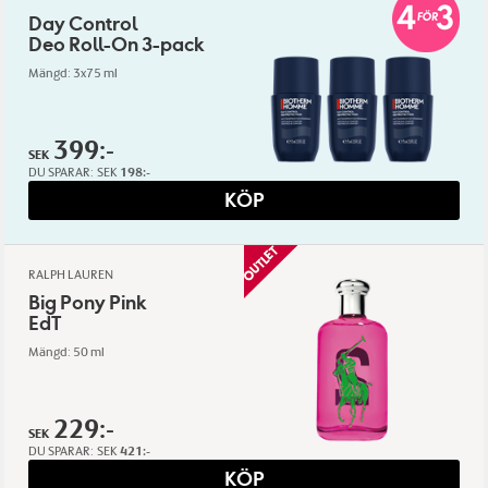
Day Control
Deo Roll-On 3-pack
Mängd: 3x75 ml
399:-
SEK
DU SPARAR:
SEK
198:-
KÖP
RALPH LAUREN
Big Pony Pink
EdT
Mängd: 50 ml
229:-
SEK
DU SPARAR:
SEK
421:-
KÖP