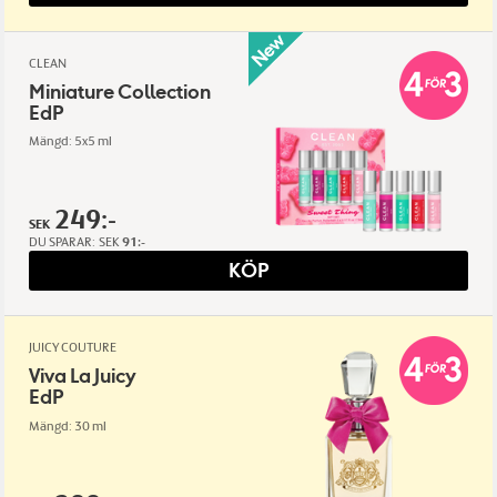
CLEAN
Miniature Collection
EdP
Mängd: 5x5 ml
249:-
SEK
DU SPARAR:
SEK
91:-
KÖP
JUICY COUTURE
Viva La Juicy
EdP
Mängd: 30 ml