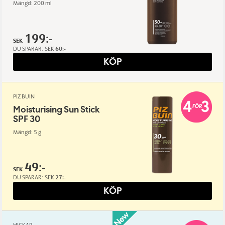
Mängd: 200 ml
199:-
SEK
DU SPARAR:
SEK
60:-
KÖP
PIZ BUIN
Moisturising Sun Stick
SPF 30
Mängd: 5 g
49:-
SEK
DU SPARAR:
SEK
27:-
KÖP