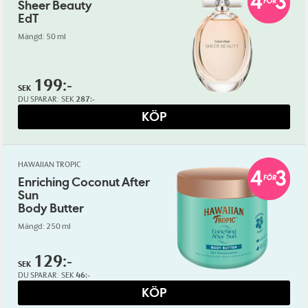
Sheer Beauty
EdT
Mängd: 50 ml
199:-
SEK
DU SPARAR:
SEK
287:-
KÖP
HAWAIIAN TROPIC
Enriching Coconut After
Sun
Body Butter
Mängd: 250 ml
129:-
SEK
DU SPARAR:
SEK
46:-
KÖP