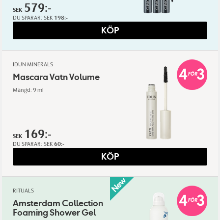
579:-
SEK
DU SPARAR:
SEK
198:-
KÖP
IDUN MINERALS
Mascara Vatn Volume
Mängd: 9 ml
169:-
SEK
DU SPARAR:
SEK
60:-
KÖP
RITUALS
Amsterdam Collection
Foaming Shower Gel