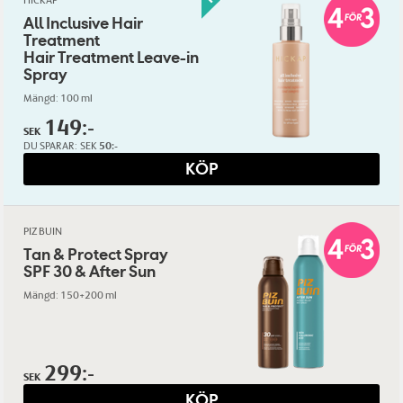
HICKAP
All Inclusive Hair
Treatment
Hair Treatment Leave-in
Spray
Mängd: 100 ml
149:-
SEK
DU SPARAR:
SEK
50:-
KÖP
PIZ BUIN
Tan & Protect Spray
SPF 30 & After Sun
Mängd: 150+200 ml
299:-
SEK
KÖP