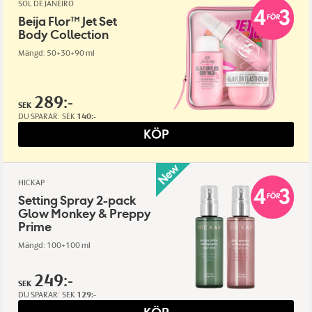
SOL DE JANEIRO
Beija Flor™ Jet Set
Body Collection
Mängd: 50+30+90 ml
289:-
SEK
DU SPARAR:
SEK
140:-
KÖP
HICKAP
Setting Spray 2-pack
Glow Monkey & Preppy
Prime
Mängd: 100+100 ml
249:-
SEK
DU SPARAR:
SEK
129:-