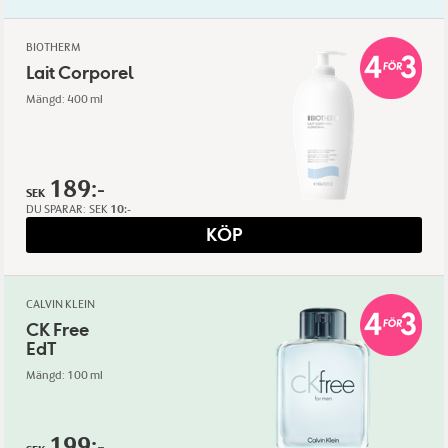
BIOTHERM
Lait Corporel
Mängd: 400 ml
189:-
SEK
DU SPARAR:
SEK
10:-
KÖP
CALVIN KLEIN
CK Free
EdT
Mängd: 100 ml
199:-