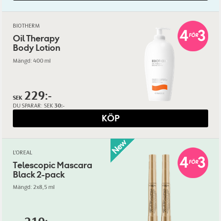
BIOTHERM
Oil Therapy
Body Lotion
Mängd: 400 ml
229:-
SEK
DU SPARAR:
SEK
30:-
KÖP
L'OREAL
Telescopic Mascara
Black 2-pack
Mängd: 2x8,5 ml