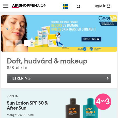
Logga in
SV
Doft, hudvård & makeup
838 artiklar
FILTRERING
PIZ BUIN
Sun Lotion SPF 30 &
After Sun
Mängd: 2x200+5 ml