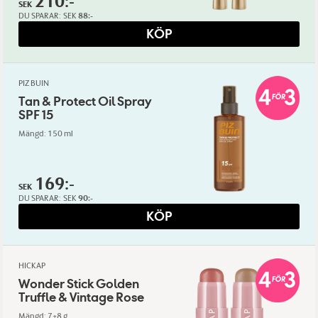
210:-
SEK
DU SPARAR:
SEK
88:-
KÖP
PIZ BUIN
Tan & Protect Oil Spray
SPF 15
Mängd: 150 ml
169:-
SEK
DU SPARAR:
SEK
90:-
KÖP
HICKAP
Wonder Stick Golden
Truffle & Vintage Rose
Mängd: 7+8 g