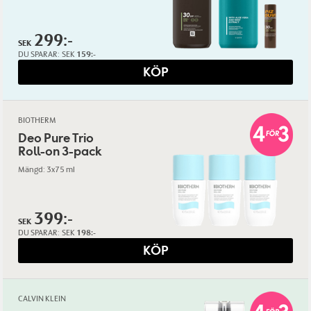
299:-
SEK
DU SPARAR:
SEK
159:-
KÖP
BIOTHERM
Deo Pure Trio
Roll-on 3-pack
Mängd: 3x75 ml
399:-
SEK
DU SPARAR:
SEK
198:-
KÖP
CALVIN KLEIN