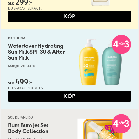
299:-
SEK
DU SPARAR:
SEK
401:-
KÖP
BIOTHERM
Waterlover Hydrating
Sun Milk SPF 30 & After
Sun Milk
Mängd: 2x400 ml
499:-
SEK
DU SPARAR:
SEK
301:-
KÖP
SOL DE JANEIRO
Bum Bum Jet Set
Body Collection