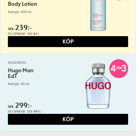
Body Lotion
Mängd: 400 ml
239:-
SEK
DU SPARAR:
SEK
61:-
KÖP
HUGO BOSS
Hugo Man
EdT
Mängd: 40 ml
299:-
SEK
DU SPARAR:
SEK
491:-
KÖP