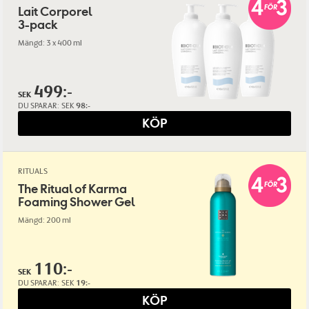
Lait Corporel
3-pack
Mängd: 3 x 400 ml
499:-
SEK
DU SPARAR:
SEK
98:-
KÖP
RITUALS
The Ritual of Karma
Foaming Shower Gel
Mängd: 200 ml
110:-
SEK
DU SPARAR:
SEK
19:-
KÖP