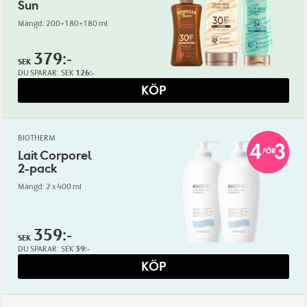
Sun
Mängd: 200+180+180 ml
379:-
SEK
DU SPARAR:
SEK
126:-
KÖP
BIOTHERM
Lait Corporel
2-pack
Mängd: 2 x 400 ml
359:-
SEK
DU SPARAR:
SEK
39:-
KÖP