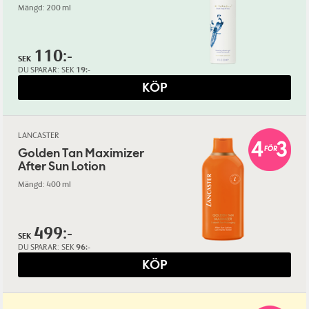
Mängd: 200 ml
110:-
SEK
DU SPARAR:
SEK
19:-
KÖP
LANCASTER
Golden Tan Maximizer
After Sun Lotion
Mängd: 400 ml
499:-
SEK
DU SPARAR:
SEK
96:-
KÖP