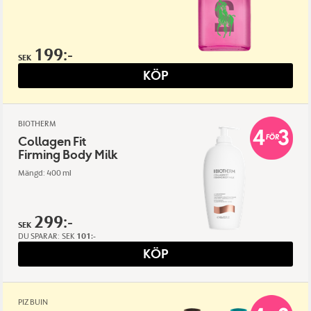
199:-
SEK
KÖP
BIOTHERM
Collagen Fit
Firming Body Milk
Mängd: 400 ml
299:-
SEK
DU SPARAR:
SEK
101:-
KÖP
PIZ BUIN