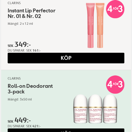
CLARINS
Instant Lip Perfector
Nr. 01 & Nr. 02
Mängd: 2 x 12 ml
349:-
SEK
DU SPARAR:
SEK
161:-
KÖP
CLARINS
Roll-on Deodorant
3-pack
Mängd: 3x50 ml
449:-
SEK
DU SPARAR:
SEK
421:-