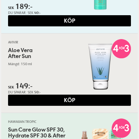
189:-
SEK
DU SPARAR:
SEK
40:-
KÖP
AVIVIR
Aloe Vera
After Sun
Mängd: 150 ml
149:-
SEK
DU SPARAR:
SEK
50:-
KÖP
HAWAIIAN TROPIC
Sun Care Glow SPF 30,
Hydrate SPF 30 & After