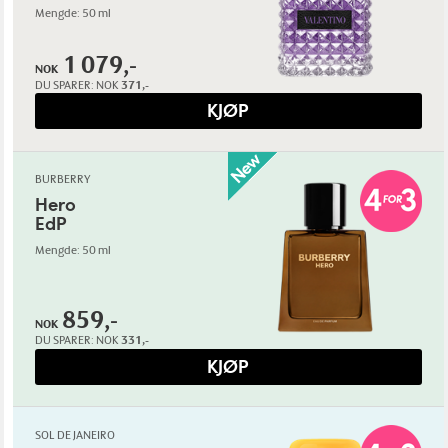
Mengde: 50 ml
1 079,-
NOK
DU SPARER:
NOK
371,-
KJØP
BURBERRY
Hero
EdP
Mengde: 50 ml
859,-
NOK
DU SPARER:
NOK
331,-
KJØP
SOL DE JANEIRO