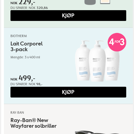
229,-
NOK
DU SPARER:
NOK
320,86
KJØP
BIOTHERM
Lait Corporel
3-pack
Mengde: 3 x 400 ml
499,-
NOK
DU SPARER:
NOK
98,-
KJØP
RAY-BAN
Ray-Ban® New
Wayfarer solbriller