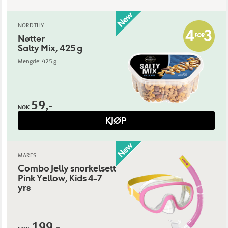
NORDTHY
Nøtter
Salty Mix, 425 g
Mengde: 425 g
59,-
NOK
KJØP
MARES
Combo Jelly snorkelsett
Pink Yellow, Kids 4-7
yrs
199,-