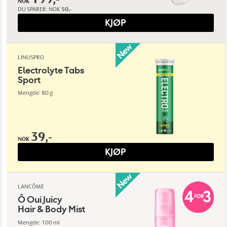
NOK
DU SPARER:
NOK
50,-
KJØP
LINUSPRO
Electrolyte Tabs
Sport
Mengde: 80 g
39,-
NOK
KJØP
LANCÔME
Ô Oui Juicy
Hair & Body Mist
Mengde: 100 ml