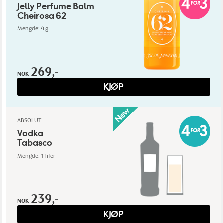
Jelly Perfume Balm
Cheirosa 62
Mengde: 4 g
269,-
NOK
KJØP
ABSOLUT
Vodka
Tabasco
Mengde: 1 liter
239,-
NOK
KJØP