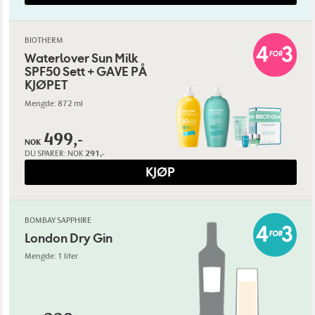
BIOTHERM
Waterlover Sun Milk
SPF50 Sett + GAVE PÅ
KJØPET
Mengde: 872 ml
499,-
NOK
DU SPARER:
NOK
291,-
KJØP
BOMBAY SAPPHIRE
London Dry Gin
Mengde: 1 liter