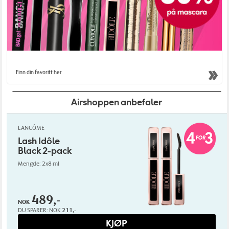
Finn din favoritt her
Airshoppen anbefaler
LANCÔME
Lash Idôle
Black 2-pack
Mengde: 2x8 ml
489,-
NOK
DU SPARER:
NOK
211,-
KJØP