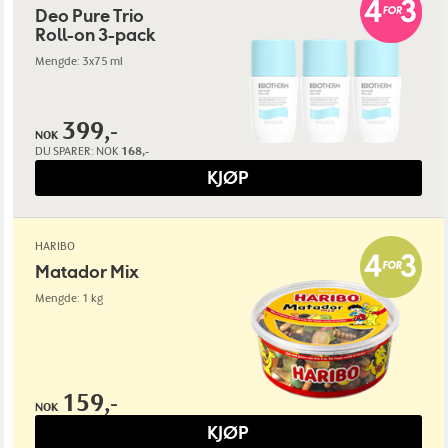
Deo Pure Trio
Roll-on 3-pack
Mengde: 3x75 ml
399,-
NOK
DU SPARER:
NOK
168,-
KJØP
HARIBO
Matador Mix
Mengde: 1 kg
159,-
NOK
KJØP