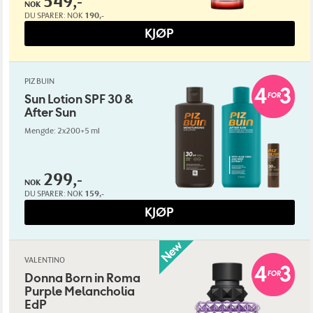
549,-
NOK
DU SPARER:
NOK
190,-
KJØP
PIZ BUIN
Sun Lotion SPF 30 &
After Sun
Mengde: 2x200+5 ml
299,-
NOK
DU SPARER:
NOK
159,-
KJØP
VALENTINO
Donna Born in Roma
Purple Melancholia
EdP