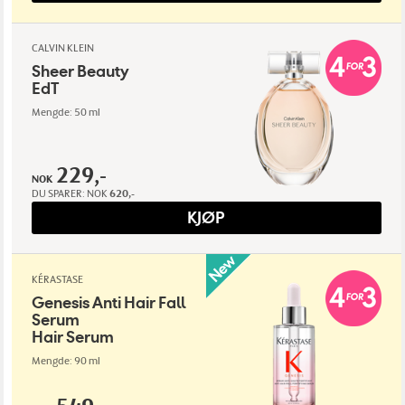
CALVIN KLEIN
Sheer Beauty
EdT
Mengde: 50 ml
229,-
NOK
DU SPARER:
NOK
620,-
KJØP
KÉRASTASE
Genesis Anti Hair Fall
Serum
Hair Serum
Mengde: 90 ml