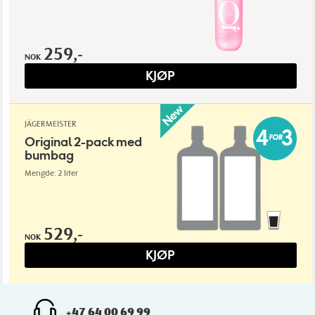
259,-
NOK
KJØP
JÄGERMEISTER
Original 2-pack med
bumbag
Mengde: 2 liter
529,-
NOK
KJØP
+47 64 00 69 99