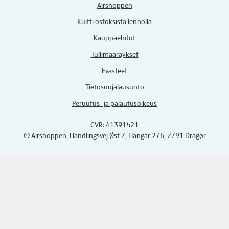
Airshoppen
Kuitti ostoksista lennolla
Kauppaehdot
Tullimääräykset
Evästeet
Tietosuojalausunto
Peruutus- ja palautusoikeus
CVR: 41391421
© Airshoppen
, Handlingsvej Øst 7, Hangar 276, 2791 Dragør