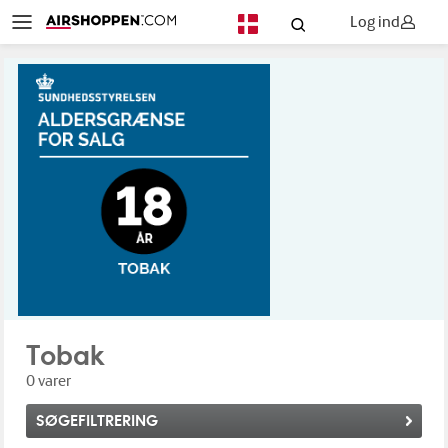
Log ind
DA
Tobak
0 varer
SØGEFILTRERING