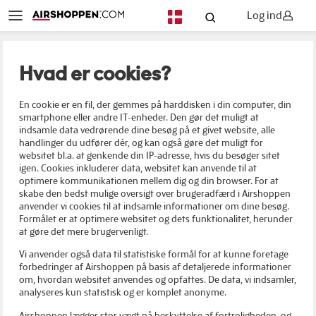
Log ind
DA
Hvad er cookies?
En cookie er en fil, der gemmes på harddisken i din computer, din
smartphone eller andre IT-enheder. Den gør det muligt at
indsamle data vedrørende dine besøg på et givet website, alle
handlinger du udfører dér, og kan også gøre det muligt for
websitet bl.a. at genkende din IP-adresse, hvis du besøger sitet
igen. Cookies inkluderer data, websitet kan anvende til at
optimere kommunikationen mellem dig og din browser. For at
skabe den bedst mulige oversigt over brugeradfærd i Airshoppen
anvender vi cookies til at indsamle informationer om dine besøg.
Formålet er at optimere websitet og dets funktionalitet, herunder
at gøre det mere brugervenligt.
Vi anvender også data til statistiske formål for at kunne foretage
forbedringer af Airshoppen på basis af detaljerede informationer
om, hvordan websitet anvendes og opfattes. De data, vi indsamler,
analyseres kun statistisk og er komplet anonyme.
Airshoppen lægger stor vægt på beskyttelse af fortroligheden, og