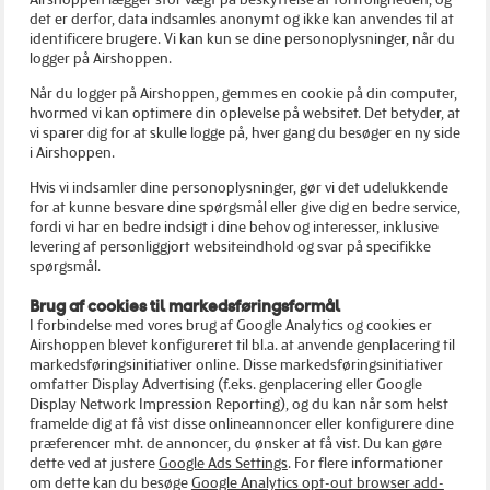
det er derfor, data indsamles anonymt og ikke kan anvendes til at
identificere brugere. Vi kan kun se dine personoplysninger, når du
logger på Airshoppen.
Når du logger på Airshoppen, gemmes en cookie på din computer,
hvormed vi kan optimere din oplevelse på websitet. Det betyder, at
vi sparer dig for at skulle logge på, hver gang du besøger en ny side
i Airshoppen.
Hvis vi indsamler dine personoplysninger, gør vi det udelukkende
for at kunne besvare dine spørgsmål eller give dig en bedre service,
fordi vi har en bedre indsigt i dine behov og interesser, inklusive
levering af personliggjort websiteindhold og svar på specifikke
spørgsmål.
Brug af cookies til markedsføringsformål
I forbindelse med vores brug af Google Analytics og cookies er
Airshoppen blevet konfigureret til bl.a. at anvende genplacering til
markedsføringsinitiativer online. Disse markedsføringsinitiativer
omfatter Display Advertising (f.eks. genplacering eller Google
Display Network Impression Reporting), og du kan når som helst
framelde dig at få vist disse onlineannoncer eller konfigurere dine
præferencer mht. de annoncer, du ønsker at få vist. Du kan gøre
dette ved at justere
Google Ads Settings
. For flere informationer
om dette kan du besøge
Google Analytics opt-out browser add-