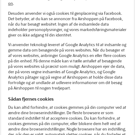
on
.
Desuden anvender vi også cookies til genplacering via Facebook.
Det betyder, at du kan se annoncer fra Airshoppen på Facebook,
når du har besøgt websitet. Ingen af de indsamlede data
indeholder personoplysninger, og vores markedsføringsmaterialer
giver os ikke adgang til din identitet.
Vi anvender teknologi leveret af Google Analytics til at indsamle og
gemme data om besøgende på vores websites. Når du besøger et
af vores websites, anbringer Google Analytics en eller flere cookies
på din enhed. På denne måde kan vi tælle antallet af besøgende
på vores websites så præcist som muligt. Airshoppen ejer de data,
der på vores vegne indsamles af Google Analytics, og Google
Analytics påtager sig på vegne af Airshoppen at holde disse data
fortrolige og at undlade at udlevere informationer om dit besøg
på Airshoppen til nogen tredjepart.
Sådan fjernes cookies
Du kan altid forhindre, at cookies gemmes på din computer ved at
ændre dine browserindstillinger. De fleste browsere er som
standard indstillet til at acceptere cookies. Du kan forhindre, at
cookies gemmes på din computer, eller blokere dem helt ved at
ændre dine browserindstillinger. Nogle browsere har en indstilling,
der, når den er valgt, automatisk sletter cookies, når du forlader et