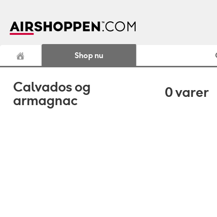
Shop nu
Calvados og
0
varer
armagnac