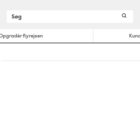
Opgradér flyrejsen
Kund