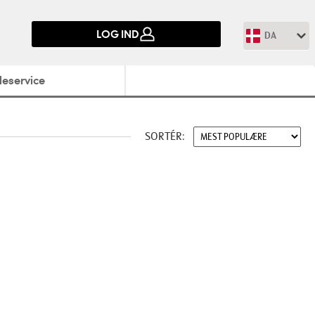
LOG IND
DA
eservice
SORTÉR: