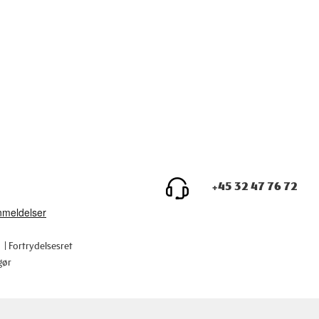
+45 32 47 76 72
Fortrydelsesret
gør