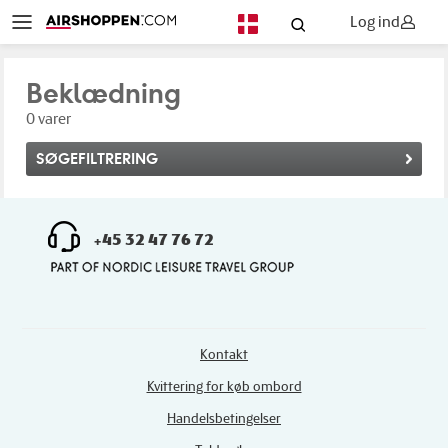
Log ind
DA
Beklædning
0 varer
SØGEFILTRERING
+45 32 47 76 72
Kontakt
Kvittering for køb ombord
Handelsbetingelser