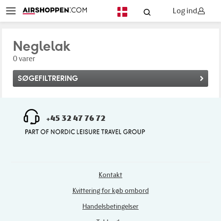
Log ind
DA
Neglelak
0 varer
SØGEFILTRERING
+45 32 47 76 72
Kontakt
Kvittering for køb ombord
Handelsbetingelser