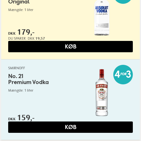
Original
Mængde: 1 liter
179,-
DKK
DU SPARER:
DKK
19,57
KØB
SMIRNOFF
No. 21
Premium Vodka
Mængde: 1 liter
159,-
DKK
KØB