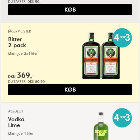
DU SPARER:
DKK
50,-
KØB
JÄGERMEISTER
Bitter
2-pack
Mængde: 2x 1 liter
369,-
DKK
DU SPARER:
DKK
80,90
KØB
ABSOLUT
Vodka
Lime
Mængde: 1 liter