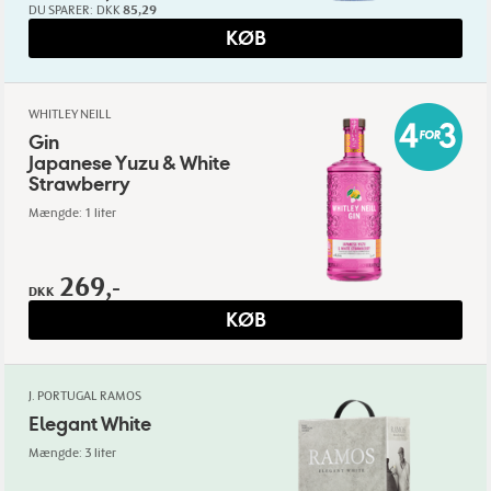
DU SPARER:
DKK
85,29
KØB
WHITLEY NEILL
Gin
Japanese Yuzu & White
Strawberry
Mængde: 1 liter
269,-
DKK
KØB
J. PORTUGAL RAMOS
Elegant White
Mængde: 3 liter