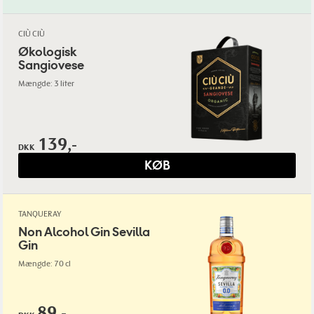
CIÙ CIÙ
Økologisk
Sangiovese
Mængde: 3 liter
139,-
DKK
KØB
TANQUERAY
Non Alcohol Gin Sevilla
Gin
Mængde: 70 cl
89,-