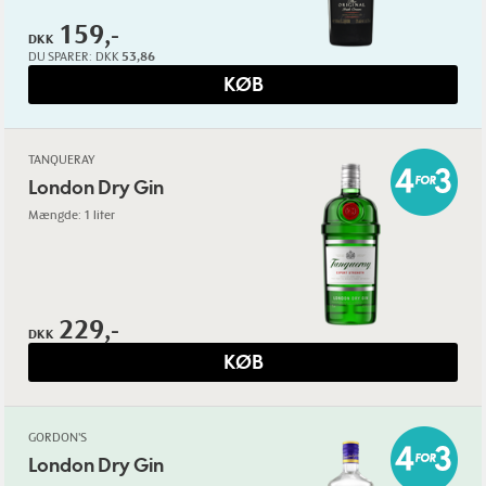
159,-
DKK
DU SPARER:
DKK
53,86
KØB
TANQUERAY
London Dry Gin
Mængde: 1 liter
229,-
DKK
KØB
GORDON'S
London Dry Gin