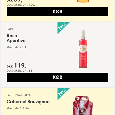
DKK
DU SPARER:
DKK
100,-
KØB
SARTI
Rosa
Aperitivo
Mængde: 70 cl
119,-
DKK
DU SPARER:
DKK
33,-
KØB
PARDON MY FRENCH
Cabernet Sauvignon
Mængde: 1,5 liter