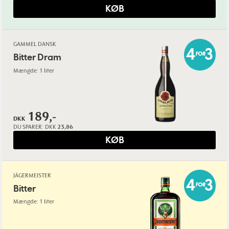
KØB
GAMMEL DANSK
Bitter Dram
Mængde: 1 liter
189,-
DKK
DU SPARER:
DKK
23,86
KØB
JÄGERMEISTER
Bitter
Mængde: 1 liter