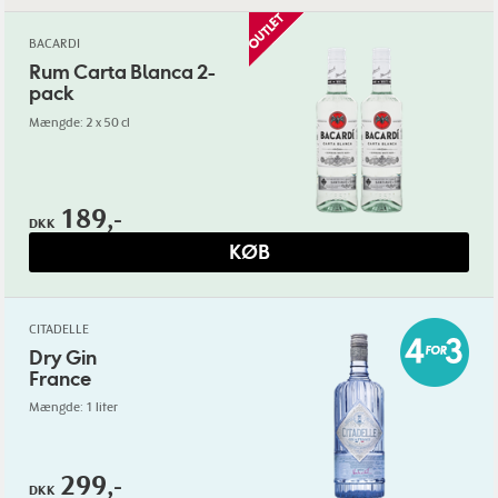
BACARDI
Rum Carta Blanca 2-
pack
Mængde: 2 x 50 cl
189,-
DKK
KØB
CITADELLE
Dry Gin
France
Mængde: 1 liter
299,-
DKK