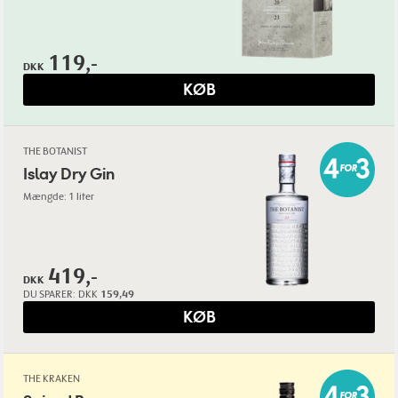
119,-
DKK
KØB
THE BOTANIST
Islay Dry Gin
Mængde: 1 liter
419,-
DKK
DU SPARER:
DKK
159,49
KØB
THE KRAKEN