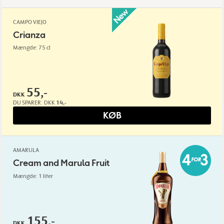
CAMPO VIEJO
Crianza
Mængde: 75 cl
55,-
DKK
DU SPARER:
DKK
14,-
KØB
AMARULA
Cream and Marula Fruit
Mængde: 1 liter
155,-
DKK