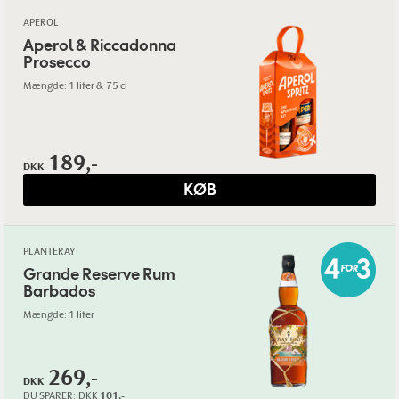
APEROL
Aperol & Riccadonna
Prosecco
Mængde: 1 liter & 75 cl
189,-
DKK
KØB
PLANTERAY
Grande Reserve Rum
Barbados
Mængde: 1 liter
269,-
DKK
DU SPARER:
DKK
101,-