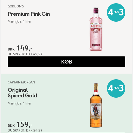
GORDON'S
Premium Pink Gin
Mængde: 1 liter
149,-
DKK
DU SPARER:
DKK
49,57
KØB
CAPTAIN MORGAN
Original
Spiced Gold
Mængde: 1 liter
159,-
DKK
DU SPARER:
DKK
54,57