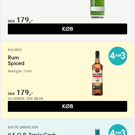
179,-
DKK
KØB
BACARDI
Rum
Spiced
Mængde: 1 liter
179,-
DKK
DU SPARER:
DKK
28,14
KØB
BACHE GABRIELSEN
V.S.O.P. Triple Cask