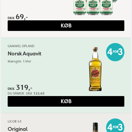
69,-
DKK
KØB
GAMMEL OPLAND
Norsk Aquavit
Mængde: 1 liter
319,-
DKK
DU SPARER:
DKK
122,43
KØB
LICOR 43
Original