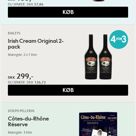
DU SPARER:
DKK
57,86
KØB
BAILEYS
Irish Cream Original 2-
pack
Mængde: 2 x 1 liter
299,-
DKK
DU SPARER:
DKK
126,72
KØB
JOSEPH PELLERIN
Côtes-du-Rhône
Réserve
Mængde: 3 liter