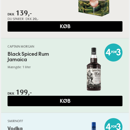
139,-
DKK
DU SPARER:
DKK
20,-
KØB
CAPTAIN MORGAN
Black Spiced Rum
Jamaica
Mængde: 1 liter
199,-
DKK
KØB
SMIRNOFF
Vodka