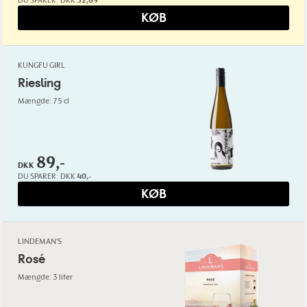
DU SPARER:
DKK
32,69
KØB
KUNGFU GIRL
Riesling
Mængde: 75 cl
89,-
DKK
DU SPARER:
DKK
40,-
KØB
LINDEMAN'S
Rosé
Mængde: 3 liter