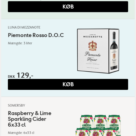
KØB
LUNA DI MEZZANOTE
Piemonte Rosso D.O.C
Mængde: 3 liter
129,-
DKK
KØB
SOMERSBY
Raspberry & Lime
Sparkling Cider
6x33 cl
Mængde: 6x33 cl