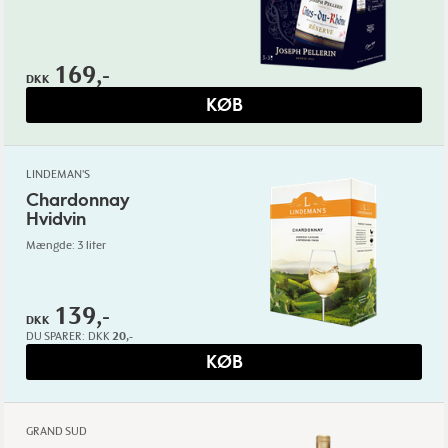
169,-
DKK
KØB
LINDEMAN'S
Chardonnay
Hvidvin
Mængde: 3 liter
139,-
DKK
DU SPARER:
DKK
20,-
KØB
GRAND SUD