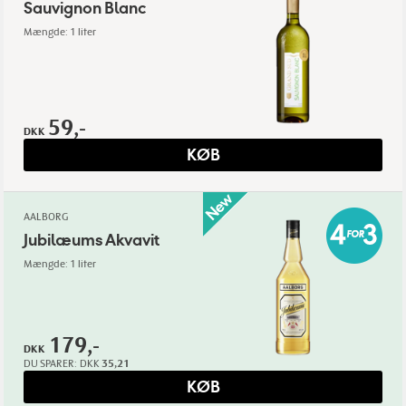
Sauvignon Blanc
Mængde: 1 liter
59,-
DKK
KØB
AALBORG
Jubilæums Akvavit
Mængde: 1 liter
179,-
DKK
DU SPARER:
DKK
35,21
KØB