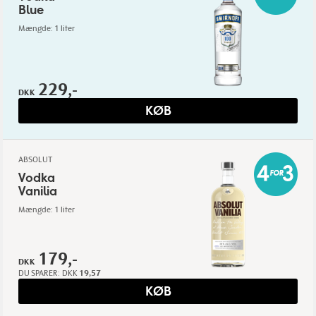
Blue
Mængde: 1 liter
229,-
DKK
KØB
ABSOLUT
Vodka
Vanilia
Mængde: 1 liter
179,-
DKK
DU SPARER:
DKK
19,57
KØB