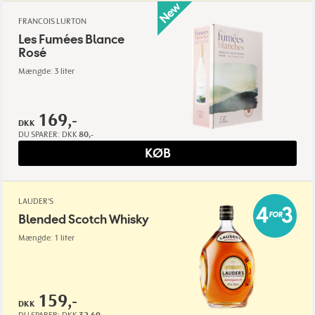
FRANCOIS LURTON
Les Fumées Blance
Rosé
Mængde: 3 liter
169,-
DKK
DU SPARER:
DKK
80,-
KØB
LAUDER'S
Blended Scotch Whisky
Mængde: 1 liter
159,-
DKK