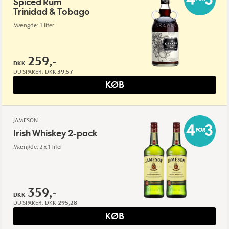
Spiced Rum
Trinidad & Tobago
Mængde: 1 liter
259,-
DKK
DU SPARER:
DKK
39,57
KØB
JAMESON
Irish Whiskey 2-pack
Mængde: 2 x 1 liter
359,-
DKK
DU SPARER:
DKK
295,28
KØB