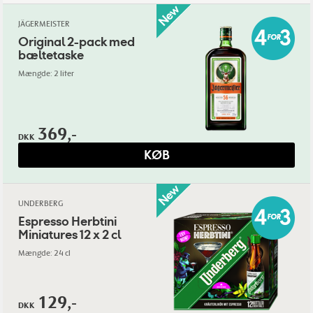
JÄGERMEISTER
Original 2-pack med
bæltetaske
Mængde: 2 liter
369,-
DKK
KØB
UNDERBERG
Espresso Herbtini
Miniatures 12 x 2 cl
Mængde: 24 cl
129,-
DKK