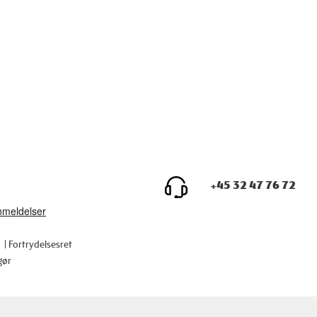
+45 32 47 76 72
Fortrydelsesret
gør