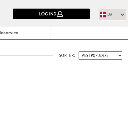
LOG IND
DA
eservice
SORTÉR: