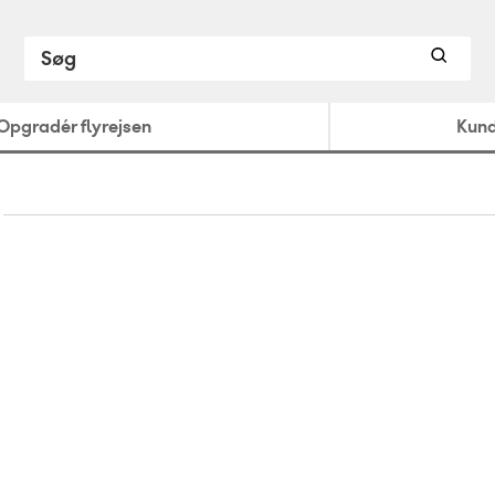
Opgradér flyrejsen
Kund