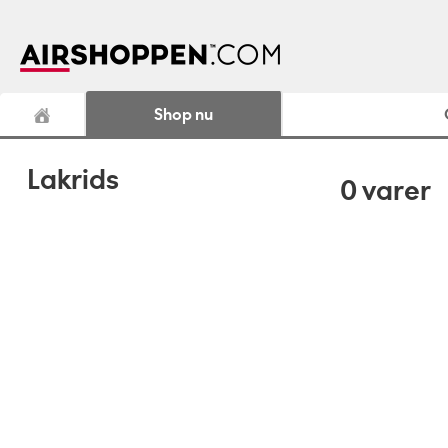
Shop nu
Lakrids
0
varer