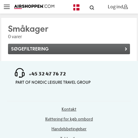
Log ind
DA
Småkager
0 varer
SØGEFILTRERING
+45 32 47 76 72
Kontakt
Kvittering for køb ombord
Handelsbetingelser