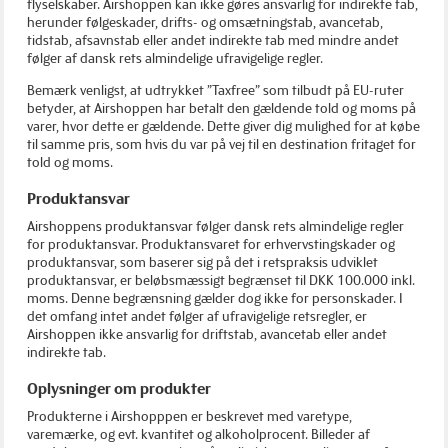
flyselskaber. Airshoppen kan ikke gøres ansvarlig for indirekte tab,
herunder følgeskader, drifts- og omsætningstab, avancetab,
tidstab, afsavnstab eller andet indirekte tab med mindre andet
følger af dansk rets almindelige ufravigelige regler.
Bemærk venligst, at udtrykket ”Taxfree” som tilbudt på EU-ruter
betyder, at Airshoppen har betalt den gældende told og moms på
varer, hvor dette er gældende. Dette giver dig mulighed for at købe
til samme pris, som hvis du var på vej til en destination fritaget for
told og moms.
Produktansvar
Airshoppens produktansvar følger dansk rets almindelige regler
for produktansvar. Produktansvaret for erhvervstingskader og
produktansvar, som baserer sig på det i retspraksis udviklet
produktansvar, er beløbsmæssigt begrænset til DKK 100.000 inkl.
moms. Denne begrænsning gælder dog ikke for personskader. I
det omfang intet andet følger af ufravigelige retsregler, er
Airshoppen ikke ansvarlig for driftstab, avancetab eller andet
indirekte tab.
Oplysninger om produkter
Produkterne i Airshopppen er beskrevet med varetype,
varemærke, og evt. kvantitet og alkoholprocent. Billeder af