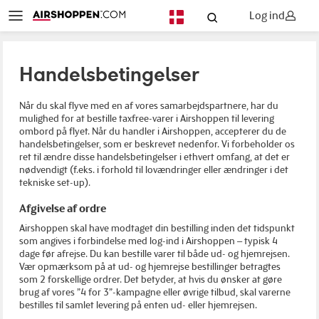
Log ind
DA
Handelsbetingelser
Når du skal flyve med en af vores samarbejdspartnere, har du
mulighed for at bestille taxfree-varer i Airshoppen til levering
ombord på flyet. Når du handler i Airshoppen, accepterer du de
handelsbetingelser, som er beskrevet nedenfor. Vi forbeholder os
ret til ændre disse handelsbetingelser i ethvert omfang, at det er
nødvendigt (f.eks. i forhold til lovændringer eller ændringer i det
tekniske set-up).
Afgivelse af ordre
Airshoppen skal have modtaget din bestilling inden det tidspunkt
som angives i forbindelse med log-ind i Airshoppen – typisk 4
dage før afrejse. Du kan bestille varer til både ud- og hjemrejsen.
Vær opmærksom på at ud- og hjemrejse bestillinger betragtes
som 2 forskellige ordrer. Det betyder, at hvis du ønsker at gøre
brug af vores ”4 for 3”-kampagne eller øvrige tilbud, skal varerne
bestilles til samlet levering på enten ud- eller hjemrejsen.