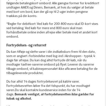
følgende betalingskort ombord: Alle gængse former for kreditkort
undtagen AMEX og Diners. Bemærk, at hvis du vælger at betale
med kort om bord, kan der gå op til 2 uger inden pengene
trækkes på din konto.
*Regler for debitkort: Ved køb for 200-800 euro skal ID-kort vises
ved betaling. Ved køb for mere end 800 euro skal man
forhåndbetale online inden afrejse eller betale med et andet kort
ombord.
Fortrydelses- og returret
Du kan tilføje og slette varer i din indkøbskurv frem til den dato,
som er angivet i forbindelse med log-ind i Airshoppen - typisk 4
dage før afrejse. Du kan dog altid fortryde dit køb, når du
modtager taxfree-varerne ombord på flyet. Leverer du varerne
tilbage ombord, vil kabinepersonalet ikke afkræve betaling for de
tilbageleverede produkter.
Du har altid 14 dages fortrydelsesret på købte varer.
Fortrydelsesretten løber fra det tidspunkt, du har modtaget
varen.Du skal kontakte kundeservice inden for de 14
dage.
Bemærk venligst, at fortrydelsesretten ikke gælder for
tobak og alkohol.