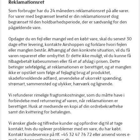
Reklamationsret
Som forbruger har du 24 måneders reklamationsret på alle varer.
For varer med begrænset levetid er din reklamationsret dog
begrænset til den holdbarhedsperiode, der er sædvanlig for den
pågældende vare.
Opdager du en fejl eller mangel ved en købt vare, skal du senest 30
dage efter levering, kontakte Airshoppen og forklare hvori fejlen
eller manglen består. Afhængig af den konkrete situation, vil du få
varen repareret eller ombyttet. Er dette ikke muligt, vil du kunne få
tilbagebetalt købesummen eller få et af afslag i prisen. Dette
betinger selvfølgelig, at reklamationen er berettiget, og at manglen
ikke er opstået som følge af fejlagtig brug af produktet,
skadeforvoldende adfærd, anvendelse af ukorrekt spænding,
strømart, sammenstød og ulykker, hærværk og lignende.
Vi refunderer rimelige fragtomkostninger, som du måtte have i
forbindelse med returnering af varen, når reklamationen er
berettiget. Husk at medsende en kopi af din ordrebekræftelse
samt din kvittering for betalingen.
Vi ønsker glade og tilfredse kunder og opfordrer dig til at tage
kontakt, hvis du oplever problemer med en vare, du har købt.
Kontakt kundeservice på tlf. +45 32 47 76 72 eller anvend vores e-
mail:
airshoppen@airshoppen.dk
.