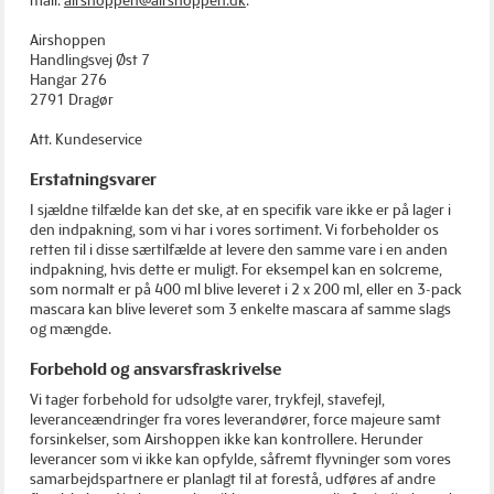
Airshoppen
Handlingsvej Øst 7
Hangar 276
2791 Dragør
Att. Kundeservice
Erstatningsvarer
I sjældne tilfælde kan det ske, at en specifik vare ikke er på lager i
den indpakning, som vi har i vores sortiment. Vi forbeholder os
retten til i disse særtilfælde at levere den samme vare i en anden
indpakning, hvis dette er muligt. For eksempel kan en solcreme,
som normalt er på 400 ml blive leveret i 2 x 200 ml, eller en 3-pack
mascara kan blive leveret som 3 enkelte mascara af samme slags
og mængde.
Forbehold og ansvarsfraskrivelse
Vi tager forbehold for udsolgte varer, trykfejl, stavefejl,
leveranceændringer fra vores leverandører, force majeure samt
forsinkelser, som Airshoppen ikke kan kontrollere. Herunder
leverancer som vi ikke kan opfylde, såfremt flyvninger som vores
samarbejdspartnere er planlagt til at forestå, udføres af andre