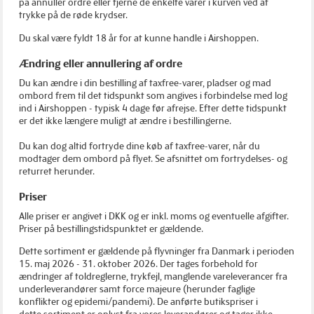
på annuller ordre eller fjerne de enkelte varer i kurven ved at
trykke på de røde krydser.
Du skal være fyldt 18 år for at kunne handle i Airshoppen.
Ændring eller annullering af ordre
Du kan ændre i din bestilling af taxfree-varer, pladser og mad
ombord frem til det tidspunkt som angives i forbindelse med log
ind i Airshoppen - typisk 4 dage før afrejse. Efter dette tidspunkt
er det ikke længere muligt at ændre i bestillingerne.
Du kan dog altid fortryde dine køb af taxfree-varer, når du
modtager dem ombord på flyet. Se afsnittet om fortrydelses- og
returret herunder.
Priser
Alle priser er angivet i DKK og er inkl. moms og eventuelle afgifter.
Priser på bestillingstidspunktet er gældende.
Dette sortiment er gældende på flyvninger fra Danmark i perioden
15. maj 2026 - 31. oktober 2026. Der tages forbehold for
ændringer af toldreglerne, trykfejl, manglende vareleverancer fra
underleverandører samt force majeure (herunder faglige
konflikter og epidemi/pandemi). De anførte butikspriser i