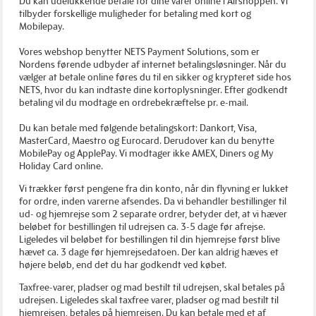
Du kan udelukkende betale for dine varer online i Airshoppen. Vi
tilbyder forskellige muligheder for betaling med kort og
Mobilepay.
Vores webshop benytter NETS Payment Solutions, som er
Nordens førende udbyder af internet betalingsløsninger. Når du
vælger at betale online føres du til en sikker og krypteret side hos
NETS, hvor du kan indtaste dine kortoplysninger. Efter godkendt
betaling vil du modtage en ordrebekræftelse pr. e-mail.
Du kan betale med følgende betalingskort: Dankort, Visa,
MasterCard, Maestro og Eurocard. Derudover kan du benytte
MobilePay og ApplePay. Vi modtager ikke AMEX, Diners og My
Holiday Card online.
Vi trækker først pengene fra din konto, når din flyvning er lukket
for ordre, inden varerne afsendes. Da vi behandler bestillinger til
ud- og hjemrejse som 2 separate ordrer, betyder det, at vi hæver
beløbet for bestillingen til udrejsen ca. 3-5 dage før afrejse.
Ligeledes vil beløbet for bestillingen til din hjemrejse først blive
hævet ca. 3 dage før hjemrejsedatoen. Der kan aldrig hæves et
højere beløb, end det du har godkendt ved købet.
Taxfree-varer, pladser og mad bestilt til udrejsen, skal betales på
udrejsen. Ligeledes skal taxfree varer, pladser og mad bestilt til
hjemrejsen, betales på hjemrejsen. Du kan betale med et af