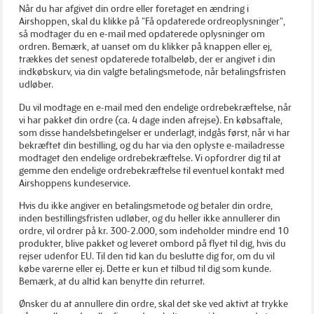
Når du har afgivet din ordre eller foretaget en ændring i
Airshoppen, skal du klikke på "Få opdaterede ordreoplysninger",
så modtager du en e-mail med opdaterede oplysninger om
ordren. Bemærk, at uanset om du klikker på knappen eller ej,
trækkes det senest opdaterede totalbeløb, der er angivet i din
indkøbskurv, via din valgte betalingsmetode, når betalingsfristen
udløber.
Du vil modtage en e-mail med den endelige ordrebekræftelse, når
vi har pakket din ordre (ca. 4 dage inden afrejse). En købsaftale,
som disse handelsbetingelser er underlagt, indgås først, når vi har
bekræftet din bestilling, og du har via den oplyste e-mailadresse
modtaget den endelige ordrebekræftelse. Vi opfordrer dig til at
gemme den endelige ordrebekræftelse til eventuel kontakt med
Airshoppens kundeservice.
Hvis du ikke angiver en betalingsmetode og betaler din ordre,
inden bestillingsfristen udløber, og du heller ikke annullerer din
ordre, vil ordrer på kr. 300-2.000, som indeholder mindre end 10
produkter, blive pakket og leveret ombord på flyet til dig, hvis du
rejser udenfor EU. Til den tid kan du beslutte dig for, om du vil
købe varerne eller ej. Dette er kun et tilbud til dig som kunde.
Bemærk, at du altid kan benytte din returret.
Ønsker du at annullere din ordre, skal det ske ved aktivt at trykke