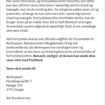
Når varen returneres, og fortrydelsesretten benyttes, kan dette
kun ske, såfremt varen returneres i væsentlig samme stand og
mængde, som da du modtog den. Du må gerne pakke varen ud og
prøve den, så længe du kan returnere den i væsentlig samme
stand og mængde. Fortrydelsesretten bortfalder derfor, hvis du
bruger varen på en måde, hvor det er helt åbenbart at brugen
formindsker varens salgsværdi væsentligt. Husk at evt. emballage
skal være intakt.
Ved fortrydelse skal du selv afholde udgiften for forsendelse til
Airshoppen. Købesummen tilbagebetales til dig ved
bankoverførsel, når Airshoppen har modtaget varen og
kontrolleret, at den lever op til betingelserne for at benyttelse af
fortrydelsesretten.
Bemærk venligst, at du kun kan sende dine
varer retur med PostNord.
Varen skal sendes til:
Airshoppen
Handlingsvej Øst 7
Hangar 276
2791 Dragør
Att. Kundeservice