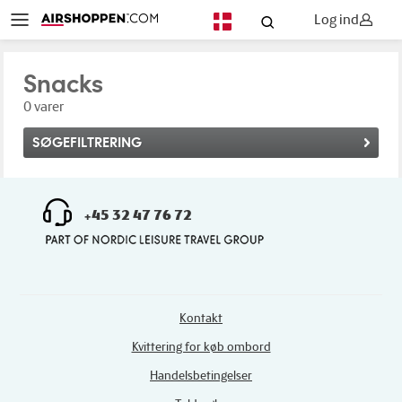
Log ind
DA
Snacks
0 varer
SØGEFILTRERING
+45 32 47 76 72
Kontakt
Kvittering for køb ombord
Handelsbetingelser