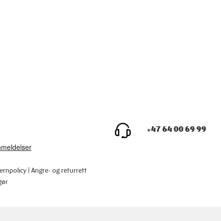
+47 64 00 69 99
ernpolicy
Angre- og returrett
gør