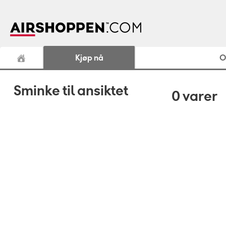
Kjøp nå
O
Sminke til ansiktet
0
varer