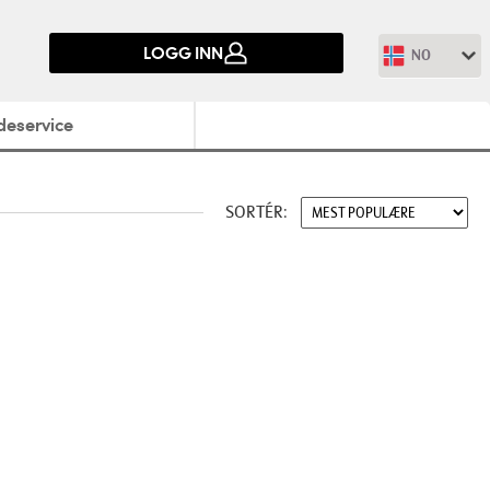
LOGG INN
NO
deservice
SORTÉR: