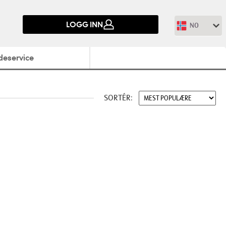
LOGG INN
NO
deservice
SORTÉR: