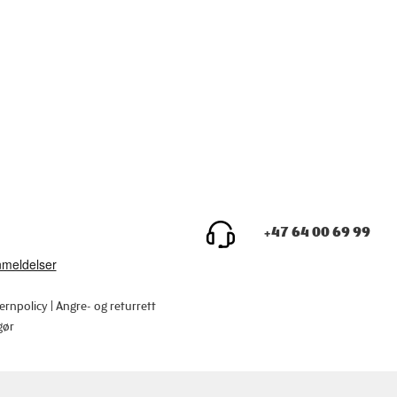
+47 64 00 69 99
ernpolicy
Angre- og returrett
gør