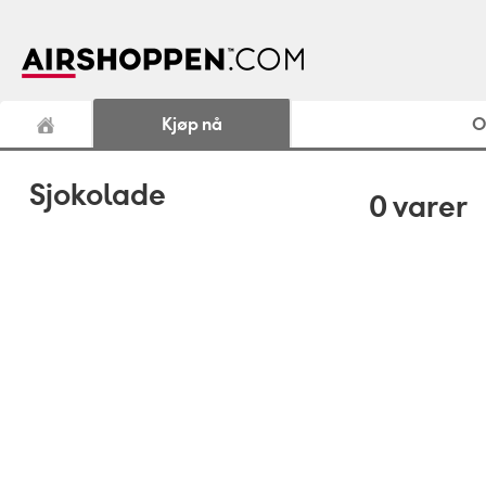
Kjøp nå
O
Sjokolade
0
varer