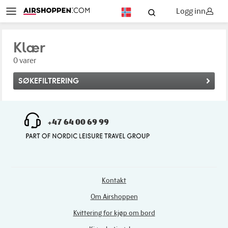
Logg inn
NO
Klær
0 varer
SØKEFILTRERING
+47 64 00 69 99
Kontakt
Om Airshoppen
Kvittering for kjøp om bord