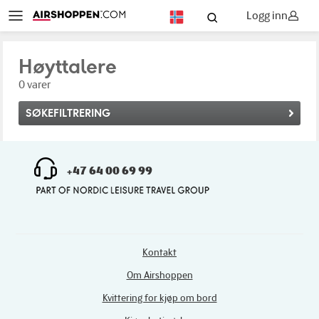
Logg inn
NO
Høyttalere
0 varer
SØKEFILTRERING
+47 64 00 69 99
Kontakt
Om Airshoppen
Kvittering for kjøp om bord