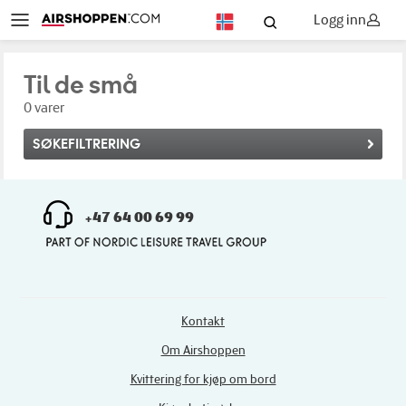
Logg inn
NO
Til de små
0 varer
SØKEFILTRERING
+47 64 00 69 99
Kontakt
Om Airshoppen
Kvittering for kjøp om bord