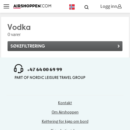
Logg inn
NO
Vodka
0 varer
SØKEFILTRERING
+47 64 00 69 99
Kontakt
Om Airshoppen
Kvittering for kjøp om bord