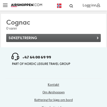
Logg inn
NO
Cognac
0 varer
SØKEFILTRERING
+47 64 00 69 99
Kontakt
Om Airshoppen
Kvittering for kjøp om bord