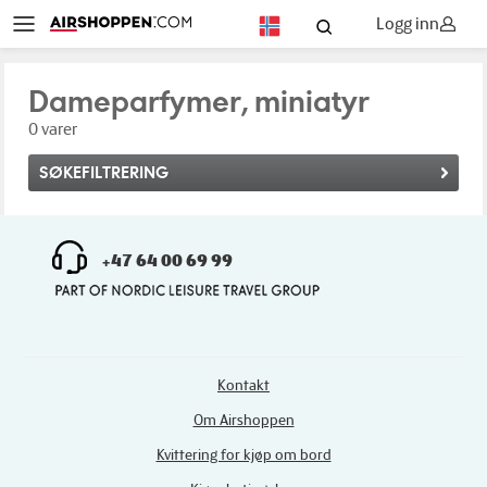
Logg inn
NO
Dameparfymer, miniatyr
0 varer
SØKEFILTRERING
+47 64 00 69 99
Kontakt
Om Airshoppen
Kvittering for kjøp om bord