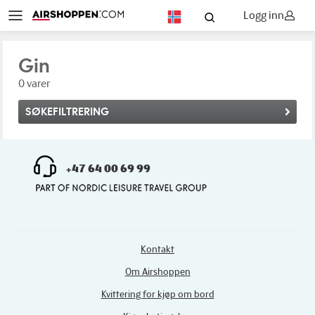
Logg inn
NO
Gin
0 varer
SØKEFILTRERING
+47 64 00 69 99
Kontakt
Om Airshoppen
Kvittering for kjøp om bord