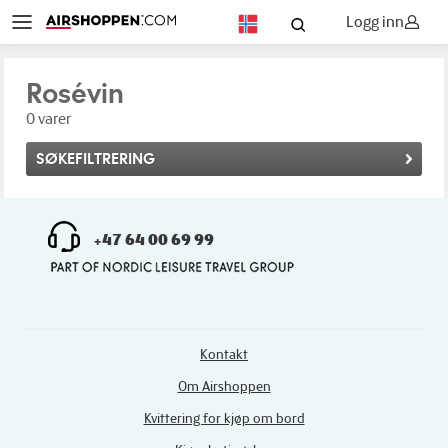
Logg inn
NO
Rosévin
0 varer
SØKEFILTRERING
+47 64 00 69 99
Kontakt
Om Airshoppen
Kvittering for kjøp om bord