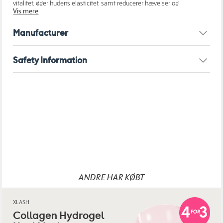
vitalitet, øger hudens elasticitet, samt reducerer hævelser og
Vis mere
mørke rander.
Indeholder:
Manufacturer
Dagcreme (50 ml)
Natcreme (50 ml)
Øjencreme (15 ml)
Safety Information
ANDRE HAR KØBT
XLASH
Collagen Hydrogel