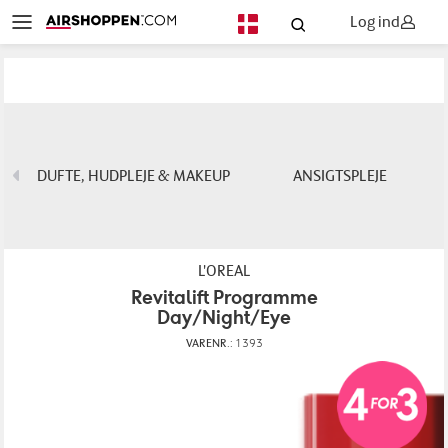
Log ind
DA
DUFTE, HUDPLEJE & MAKEUP
ANSIGTSPLEJE
L'OREAL
Revitalift Programme
Day/Night/Eye
VARENR.:
1393