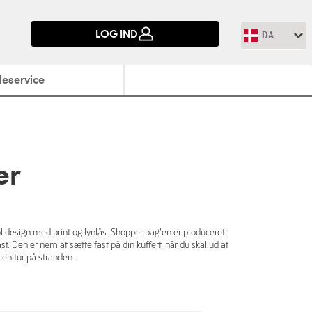
LOG IND
DA
eservice
er
 design med print og lynlås. Shopper bag'en er produceret i
t. Den er nem at sætte fast på din kuffert, når du skal ud at
r en tur på stranden.