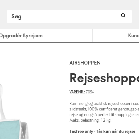
Opgradér flyrejsen
Kund
AIRSHOPPEN
Rejseshopp
VARENR.:
7054
Rummelig og praktisk rejseshopper i cool
slidstærkt,100% certificeret genbrugsplas
rejse og er også perfekt til shopping elle
Maks. belastning: 12 kg.
Taxfree only - fås kun når du rejser