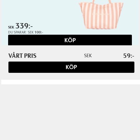
339:-
SEK
DU SPARAR:
SEK
100:-
KÖP
VÅRT PRIS
59:-
SEK
PANOS EMPORIO
KÖP
Agapi beach bag
One size
199:-
SEK
DU SPARAR:
SEK
100:-
KÖP