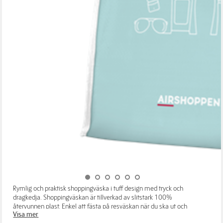
Rymlig och praktisk shoppingväska i tuff design med tryck och
dragkedja. Shoppingväskan är tillverkad av slitstark 100%
återvunnen plast. Enkel att fästa på resväskan när du ska ut och
Visa mer
resa och perfekt för shopping eller en tur till stranden.