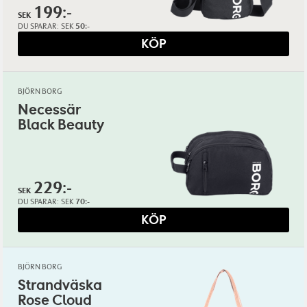
199:-
SEK
DU SPARAR:
SEK
50:-
KÖP
BJÖRN BORG
Necessär
Black Beauty
229:-
SEK
DU SPARAR:
SEK
70:-
KÖP
BJÖRN BORG
Strandväska
Rose Cloud