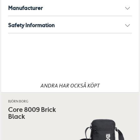
Max belastning: 12 kg.
Manufacturer
Taxfree only – gäller endast när du reser
Safety Information
ANDRA HAR OCKSÅ KÖPT
BJÖRN BORG
Core 8009 Brick
Black