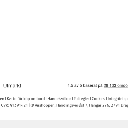
pen
Kvitto för köp ombord
Handelsvillkor
Tullregler
Cookies
Integritetsp
CVR: 41391421
© Airshoppen
, Handlingsvej Øst 7, Hangar 276, 2791 Dra