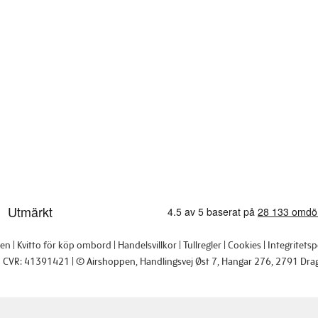
pen
Kvitto för köp ombord
Handelsvillkor
Tullregler
Cookies
Integritetsp
CVR: 41391421
© Airshoppen
, Handlingsvej Øst 7, Hangar 276, 2791 Dra