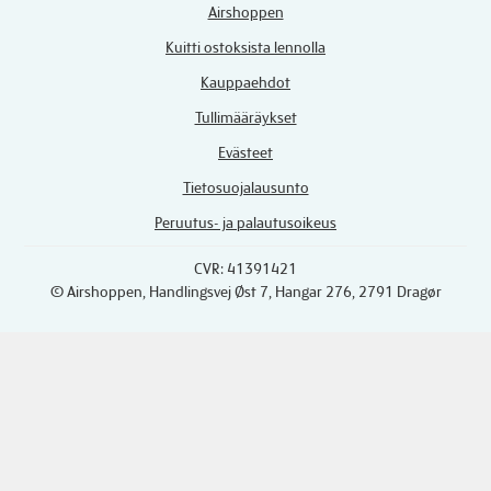
Airshoppen
Kuitti ostoksista lennolla
Kauppaehdot
Tullimääräykset
Evästeet
Tietosuojalausunto
Peruutus- ja palautusoikeus
CVR: 41391421
© Airshoppen
, Handlingsvej Øst 7, Hangar 276, 2791 Dragør