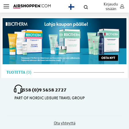
Kirjaudu
FI
sisään
TUOTETTA
0
+358 (0)9 5658 2727
Ota yhteyttä