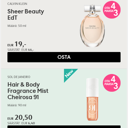
CALVIN KLEIN
Sheer Beauty
EdT
Määrä: 50 ml
19,-
EUR
SÄÄSTÄT:
EUR
66,-
OSTA
SOL DE JANEIRO
Hair & Body
Fragrance Mist
Cheirosa 91
Määrä: 90 ml
20,50
EUR
SÄÄSTÄT:
EUR
6,40