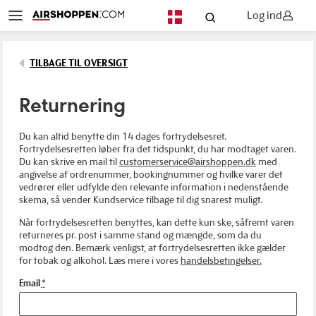
Log ind
DA
TILBAGE TIL OVERSIGT
Returnering
Du kan altid benytte din 14 dages fortrydelsesret.
Fortrydelsesretten løber fra det tidspunkt, du har modtaget varen.
Du kan skrive en mail til
customerservice@airshoppen.dk
med
angivelse af ordrenummer, bookingnummer og hvilke varer det
vedrører eller udfylde den relevante information i nedenstående
skema, så vender Kundservice tilbage til dig snarest muligt.
Når fortrydelsesretten benyttes, kan dette kun ske, såfremt varen
returneres pr. post i samme stand og mængde, som da du
modtog den. Bemærk venligst, at fortrydelsesretten ikke gælder
for tobak og alkohol. Læs mere i vores
handelsbetingelser.
Email