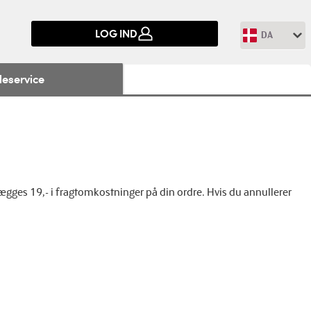
LOG IND
DA
eservice
ægges 19,- i fragtomkostninger på din ordre. Hvis du annullerer