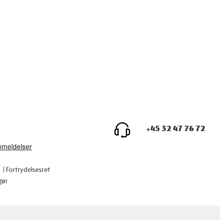
+45 32 47 76 72
Fortrydelsesret
gør