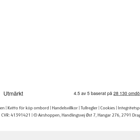
pen
Kvitto för köp ombord
Handelsvillkor
Tullregler
Cookies
Integritetsp
CVR: 41391421
© Airshoppen
, Handlingsvej Øst 7, Hangar 276, 2791 Dra